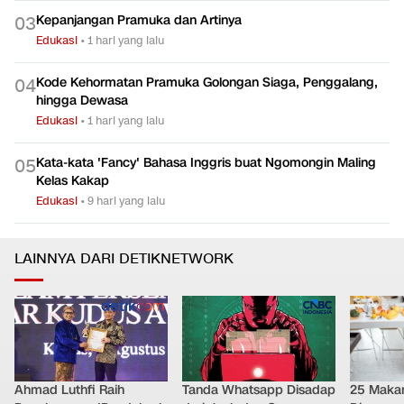
Kepanjangan Pramuka dan Artinya
0
3
Edukasi
•
1 hari yang lalu
Kode Kehormatan Pramuka Golongan Siaga, Penggalang,
0
4
hingga Dewasa
Edukasi
•
1 hari yang lalu
Kata-kata 'Fancy' Bahasa Inggris buat Ngomongin Maling
0
5
Kelas Kakap
Edukasi
•
9 hari yang lalu
LAINNYA DARI DETIKNETWORK
Ahmad Luthfi Raih
Tanda Whatsapp Disadap
25 Maka