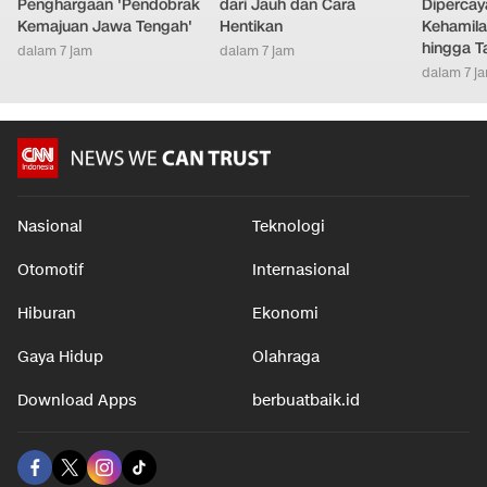
Penghargaan 'Pendobrak
dari Jauh dan Cara
Diperca
Kemajuan Jawa Tengah'
Hentikan
Kehamila
hingga T
dalam 7 jam
dalam 7 jam
dalam 7 j
Nasional
Teknologi
Otomotif
Internasional
Hiburan
Ekonomi
Gaya Hidup
Olahraga
Download Apps
berbuatbaik.id