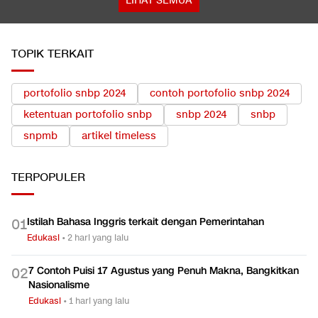
LIHAT SEMUA
TOPIK TERKAIT
portofolio snbp 2024
contoh portofolio snbp 2024
ketentuan portofolio snbp
snbp 2024
snbp
snpmb
artikel timeless
TERPOPULER
Istilah Bahasa Inggris terkait dengan Pemerintahan
0
1
Edukasi
•
2 hari yang lalu
7 Contoh Puisi 17 Agustus yang Penuh Makna, Bangkitkan
0
2
Nasionalisme
Edukasi
•
1 hari yang lalu