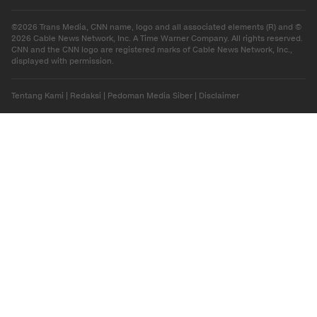
©2026 Trans Media, CNN name, logo and all associated elements (R) and ©
2026 Cable News Network, Inc. A Time Warner Company. All rights reserved.
CNN and the CNN logo are registered marks of Cable News Network, Inc.,
displayed with permission.
Tentang Kami
|
Redaksi
|
Pedoman Media Siber
|
Disclaimer