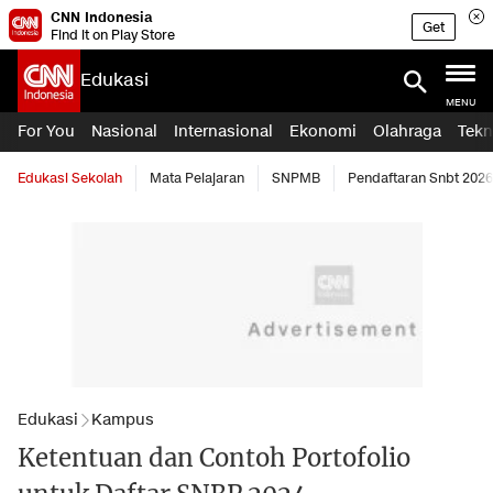
CNN Indonesia
Get
Find it on Play Store
Edukasi
MENU
For You
Nasional
Internasional
Ekonomi
Olahraga
Tekn
Edukasi Sekolah
Mata Pelajaran
SNPMB
Pendaftaran Snbt 2026
Edukasi
Kampus
Ketentuan dan Contoh Portofolio