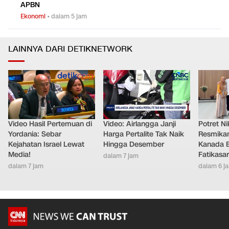
APBN
Ekonomi
•
dalam 5 jam
LAINNYA DARI DETIKNETWORK
Video Hasil Pertemuan di
Video: Airlangga Janji
Potret Nik
Yordania: Sebar
Harga Pertalite Tak Naik
Resmikan
Kejahatan Israel Lewat
Hingga Desember
Kanada B
Media!
Fatikasar
dalam 7 jam
dalam 7 jam
dalam 6 j