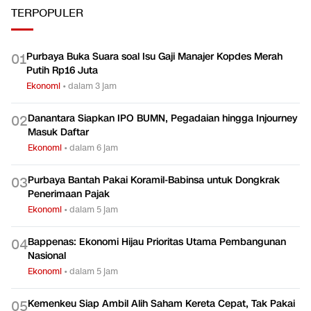
TERPOPULER
Purbaya Buka Suara soal Isu Gaji Manajer Kopdes Merah
0
1
Putih Rp16 Juta
Ekonomi
•
dalam 3 jam
Danantara Siapkan IPO BUMN, Pegadaian hingga Injourney
0
2
Masuk Daftar
Ekonomi
•
dalam 6 jam
Purbaya Bantah Pakai Koramil-Babinsa untuk Dongkrak
0
3
Penerimaan Pajak
Ekonomi
•
dalam 5 jam
Bappenas: Ekonomi Hijau Prioritas Utama Pembangunan
0
4
Nasional
Ekonomi
•
dalam 5 jam
Kemenkeu Siap Ambil Alih Saham Kereta Cepat, Tak Pakai
0
5