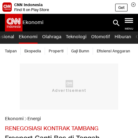
CNN Indonesia
Get
Find it on Play Store
Ekonomi
MENU
asional
Ekonomi
Olahraga
Teknologi
Otomotif
Hiburan
Taipan
Ekopedia
Properti
Gaji Bumn
Efisiensi Anggaran
Ekonomi
Energi
RENEGOSIASI KONTRAK TAMBANG