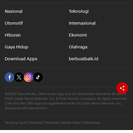
Nasional
Teknologi
Otomotif
Internasional
Hiburan
Ekonomi
Gaya Hidup
Olahraga
Download Apps
berbuatbaik.id
©2026 Trans Media, CNN name, logo and all associated elements (R) and ©
2026 Cable News Network, Inc. A Time Warner Company. All rights reserved.
CNN and the CNN logo are registered marks of Cable News Network, Inc.,
displayed with permission.
Tentang Kami
|
Redaksi
|
Pedoman Media Siber
|
Disclaimer