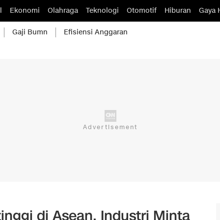
l
Ekonomi
Olahraga
Teknologi
Otomotif
Hiburan
Gaya 
Gaji Bumn
Efisiensi Anggaran
inggi di Asean, Industri Minta