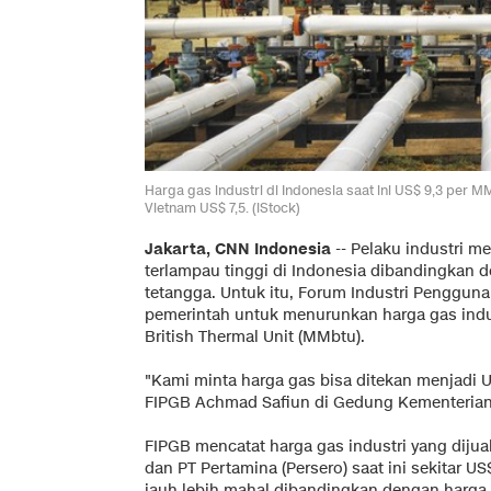
Harga gas industri di Indonesia saat ini US$ 9,3 per MM
Vietnam US$ 7,5. (iStock)
Jakarta, CNN Indonesia
-- Pelaku industri m
terlampau tinggi di Indonesia dibandingkan 
tetangga. Untuk itu, Forum Industri Penggu
pemerintah untuk menurunkan harga gas indus
British Thermal Unit (MMbtu).
"Kami minta harga gas bisa ditekan menjadi 
FIPGB Achmad Safiun di Gedung Kementerian P
FIPGB mencatat harga gas industri yang dijua
dan PT Pertamina (Persero) saat ini sekitar U
jauh lebih mahal dibandingkan dengan harga 