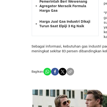
Pemerintah Beri Wewenang
p
Agregator Meracik Formula
Harga Gas
"
g
Harga Jual Gas Industri Dikaji
su
Turun Saat Elpiji 3 Kg Naik
y
k
ka
Sebagai informasi, kebutuhan gas industri p
meningkat sekitar 83 persen dibandingkan k
Bagikan: