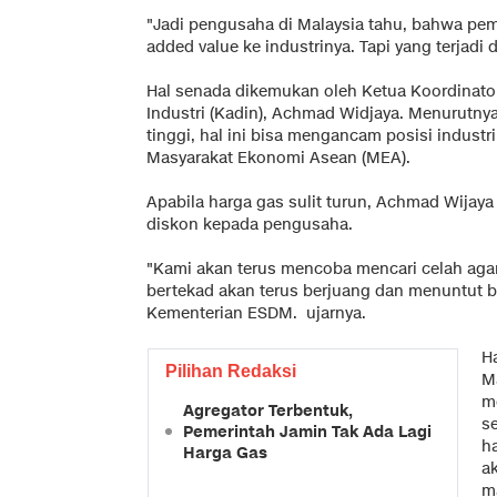
"Jadi pengusaha di Malaysia tahu, bahwa pe
added value ke industrinya. Tapi yang terjadi 
Hal senada dikemukan oleh Ketua Koordinato
Industri (Kadin), Achmad Widjaya. Menurutnya
tinggi, hal ini bisa mengancam posisi indust
Masyarakat Ekonomi Asean (MEA).
Apabila harga gas sulit turun, Achmad Wijay
diskon kepada pengusaha.
"Kami akan terus mencoba mencari celah agar 
bertekad akan terus berjuang dan menuntut 
Kementerian ESDM. ujarnya.
Ha
Pilihan Redaksi
M
m
Agregator Terbentuk,
s
Pemerintah Jamin Tak Ada Lagi
h
Harga Gas
a
m