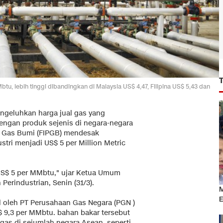
btu, lebih tinggi dibandingkan di Malaysia US$ 4,47, Filipina US$ 5,43 dan
engeluhkan harga jual gas yang
dengan produk sejenis di negara-negara
na Gas Bumi (FIPGB) mendesak
tri menjadi US$ 5 per Million Metric
US$ 5 per MMbtu," ujar Ketua Umum
erindustrian, Senin (31/3).
M
E
l oleh PT Perusahaan Gas Negara (PGN )
S$ 9,3 per MMbtu. bahan bakar tersebut
gas di sejumlah negara Asean, seperti