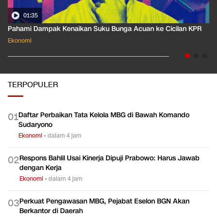
01:35
Pahami Dampak Kenaikan Suku Bunga Acuan ke Cicilan KPR
Ekonomi
TERPOPULER
Daftar Perbaikan Tata Kelola MBG di Bawah Komando
0
1
Sudaryono
Ekonomi
•
dalam 4 jam
Respons Bahlil Usai Kinerja Dipuji Prabowo: Harus Jawab
0
2
dengan Kerja
Ekonomi
•
dalam 4 jam
Perkuat Pengawasan MBG, Pejabat Eselon BGN Akan
0
3
Berkantor di Daerah