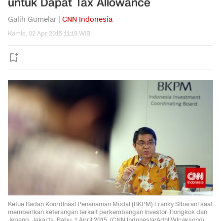
untuk Dapat Tax Allowance
Galih Gumelar |
CNN Indonesia
Kamis, 02 Apr 2015 11:18 WIB
Ketua Badan Koordinasi Penanaman Modal (BKPM) Franky Sibarani saat
memberikan keterangan terkait perkembangan investor Tiongkok dan
Jepang, Jakarta, Rabu, 1 April 2015. (CNN Indonesia/Adhi Wicaksono)