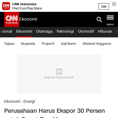
CNN Indonesia
Get
Find it on Play Store
Ekonomi
MENU
asional
Ekonomi
Olahraga
Teknologi
Otomotif
Hiburan
Taipan
Ekopedia
Properti
Gaji Bumn
Efisiensi Anggaran
Ekonomi
Energi
Perusahaan Harus Ekspor 30 Persen