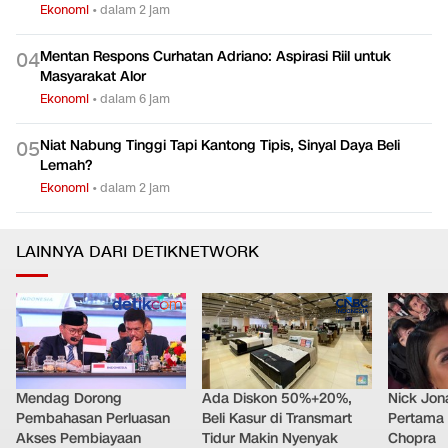
Ekonomi
•
dalam 2 jam
Mentan Respons Curhatan Adriano: Aspirasi Riil untuk
0
4
Masyarakat Alor
Ekonomi
•
dalam 6 jam
Niat Nabung Tinggi Tapi Kantong Tipis, Sinyal Daya Beli
0
5
Lemah?
Ekonomi
•
dalam 2 jam
LAINNYA DARI DETIKNETWORK
Mendag Dorong
Ada Diskon 50%+20%,
Nick Jon
Pembahasan Perluasan
Beli Kasur di Transmart
Pertama 
Akses Pembiayaan
Tidur Makin Nyenyak
Chopra