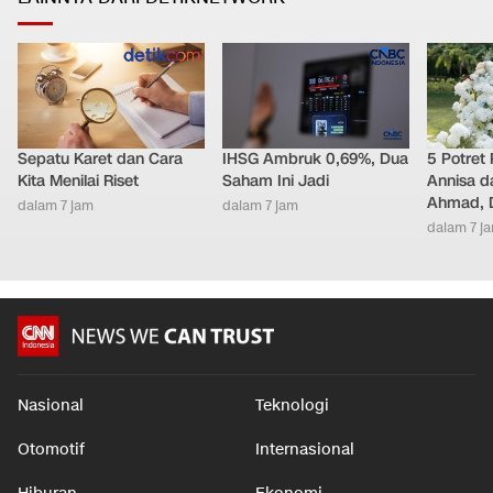
Sepatu Karet dan Cara
IHSG Ambruk 0,69%, Dua
5 Potret
Kita Menilai Riset
Saham Ini Jadi
Annisa d
Ahmad, D
dalam 7 jam
dalam 7 jam
dalam 7 j
Nasional
Teknologi
Otomotif
Internasional