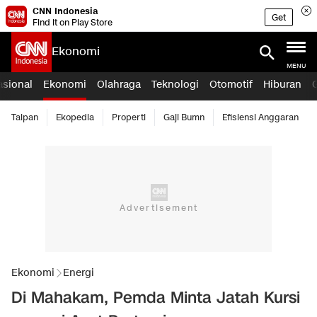
CNN Indonesia
Get
Find it on Play Store
Ekonomi
MENU
asional
Ekonomi
Olahraga
Teknologi
Otomotif
Hiburan
Taipan
Ekopedia
Properti
Gaji Bumn
Efisiensi Anggaran
Ekonomi
Energi
Di Mahakam, Pemda Minta Jatah Kursi