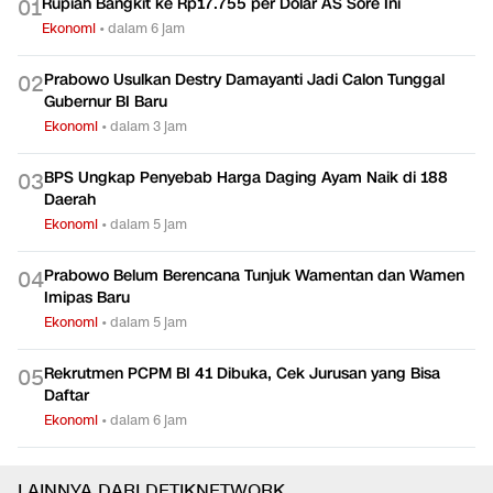
Rupiah Bangkit ke Rp17.755 per Dolar AS Sore Ini
0
1
Ekonomi
•
dalam 6 jam
Prabowo Usulkan Destry Damayanti Jadi Calon Tunggal
0
2
Gubernur BI Baru
Ekonomi
•
dalam 3 jam
BPS Ungkap Penyebab Harga Daging Ayam Naik di 188
0
3
Daerah
Ekonomi
•
dalam 5 jam
Prabowo Belum Berencana Tunjuk Wamentan dan Wamen
0
4
Imipas Baru
Ekonomi
•
dalam 5 jam
Rekrutmen PCPM BI 41 Dibuka, Cek Jurusan yang Bisa
0
5
Daftar
Ekonomi
•
dalam 6 jam
LAINNYA DARI DETIKNETWORK