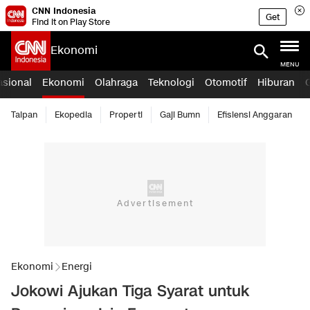
CNN Indonesia
Get
Find it on Play Store
Ekonomi
MENU
asional
Ekonomi
Olahraga
Teknologi
Otomotif
Hiburan
Taipan
Ekopedia
Properti
Gaji Bumn
Efisiensi Anggaran
Ekonomi
Energi
Jokowi Ajukan Tiga Syarat untuk