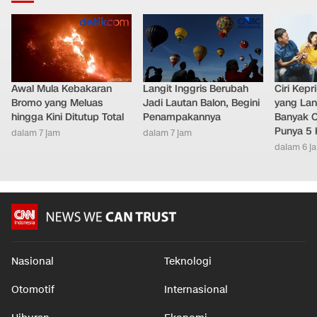
LAINNYA DARI DETIKNETWORK
Awal Mula Kebakaran
Langit Inggris Berubah
Ciri Kep
Bromo yang Meluas
Jadi Lautan Balon, Begini
yang Lan
hingga Kini Ditutup Total
Penampakannya
Banyak O
Punya 5 
dalam 7 jam
dalam 7 jam
dalam 6 j
Nasional
Teknologi
Otomotif
Internasional