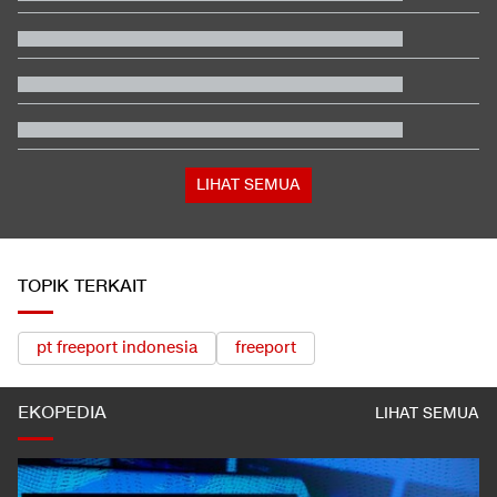
Terbanyak dalam Sejarah, 3.323 Warga India Diusir dari
Kanada
Persija vs Persib Digelar di Stadion Utama GBK
Berada dalam Satu Negara, Apa Beda Pasukan Houthi & Militer
Yaman?
Perdana Sejak Perangi AS, Media Iran Rilis Video Mojtaba
Khamenei
LIHAT SEMUA
TOPIK TERKAIT
pt freeport indonesia
freeport
EKOPEDIA
LIHAT SEMUA