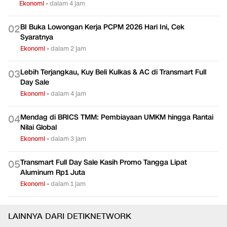
0
1
17 Agustus
Ekonomi
•
dalam 4 jam
BI Buka Lowongan Kerja PCPM 2026 Hari Ini, Cek
0
2
Syaratnya
Ekonomi
•
dalam 2 jam
Lebih Terjangkau, Kuy Beli Kulkas & AC di Transmart Full
0
3
Day Sale
Ekonomi
•
dalam 4 jam
Mendag di BRICS TMM: Pembiayaan UMKM hingga Rantai
0
4
Nilai Global
Ekonomi
•
dalam 3 jam
Transmart Full Day Sale Kasih Promo Tangga Lipat
0
5
Aluminum Rp1 Juta
Ekonomi
•
dalam 1 jam