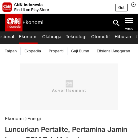
CNN Indonesia
Get
Find it on Play Store
Ekonomi
MENU
asional
Ekonomi
Olahraga
Teknologi
Otomotif
Hiburan
Taipan
Ekopedia
Properti
Gaji Bumn
Efisiensi Anggaran
Ekonomi
Energi
Luncurkan Pertalite, Pertamina Jamin