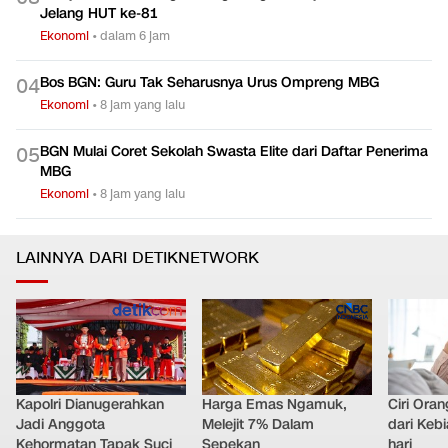
Jelang HUT ke-81
Ekonomi
•
dalam 6 jam
Bos BGN: Guru Tak Seharusnya Urus Ompreng MBG
0
4
Ekonomi
•
8 jam yang lalu
BGN Mulai Coret Sekolah Swasta Elite dari Daftar Penerima
0
5
MBG
Ekonomi
•
8 jam yang lalu
LAINNYA DARI DETIKNETWORK
Kapolri Dianugerahkan
Harga Emas Ngamuk,
Ciri Ora
Jadi Anggota
Melejit 7% Dalam
dari Keb
Kehormatan Tapak Suci
Sepekan
hari