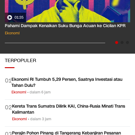
01:35
Pahami Dampak Kenaikan Suku Bunga Acuan ke Cicilan KPR
Ekonomi
TERPOPULER
Ekonomi RI Tumbuh 5,29 Persen, Saatnya Investasi atau
0
1
Tahan Dulu?
Ekonomi
•
dalam 6 jam
Kereta Trans Sumatra Dilirik KAI, China-Rusia Minati Trans
0
2
Kalimantan
Ekonomi
•
dalam 3 jam
Perajin Pohon Pinang di Tangerang Kebanjiran Pesanan
0
3