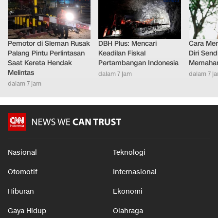
Pemotor di Sleman Rusak
DBH Plus: Mencari
Cara Men
Palang Pintu Perlintasan
Keadilan Fiskal
Diri Send
Saat Kereta Hendak
Pertambangan Indonesia
Memaham
Melintas
dalam 7 jam
dalam 7 j
dalam 7 jam
Nasional
Teknologi
Otomotif
Internasional
Hiburan
Ekonomi
Gaya Hidup
Olahraga