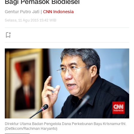
Bagi Pemasok Biodiesel
Gentur Putro Jati |
CNN Indonesia
Selasa, 11 Agu 2015 15:42 WIB
Direktur Utama Badan Pengelola Dana Perkebunan Bayu Krisnamurthi.
(Detikcom/Rachman Haryanto)