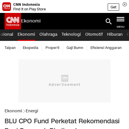
CNN Indonesia
Get
Find it on Play Store
Ekonomi
MENU
asional
Ekonomi
Olahraga
Teknologi
Otomotif
Hiburan
Taipan
Ekopedia
Properti
Gaji Bumn
Efisiensi Anggaran
Ekonomi
Energi
BLU CPO Fund Perketat Rekomendasi