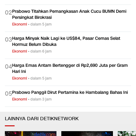
Prabowo Titahkan Pemangkasan Anak Cucu BUMN Demi
0
2
Persingkat Birokrasi
Ekonomi
•
dalam 5 jam
Harga Minyak Naik Lagi ke US$84, Pasar Cemas Selat
0
3
Hormuz Belum Dibuka
Ekonomi
•
dalam 6 jam
Harga Emas Antam Bertengger di Rp2,690 Juta per Gram
0
4
Hari Ini
Ekonomi
•
dalam 5 jam
Prabowo Panggil Dirut Pertamina ke Hambalang Bahas Ini
0
5
Ekonomi
•
dalam 3 jam
LAINNYA DARI DETIKNETWORK