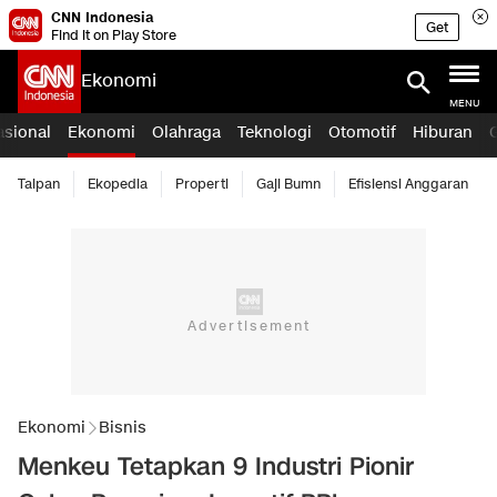
CNN Indonesia
Get
Find it on Play Store
Ekonomi
MENU
asional
Ekonomi
Olahraga
Teknologi
Otomotif
Hiburan
Taipan
Ekopedia
Properti
Gaji Bumn
Efisiensi Anggaran
Ekonomi
Bisnis
Menkeu Tetapkan 9 Industri Pionir