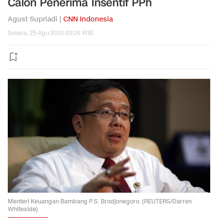
Calon Penerima Insentif PPh
Agust Supriadi |
CNN Indonesia
Selasa, 25 Agu 2015 03:26 WIB
Menteri Keuangan Bambang P.S. Brodjonegoro. (REUTERS/Darren
Whiteside)