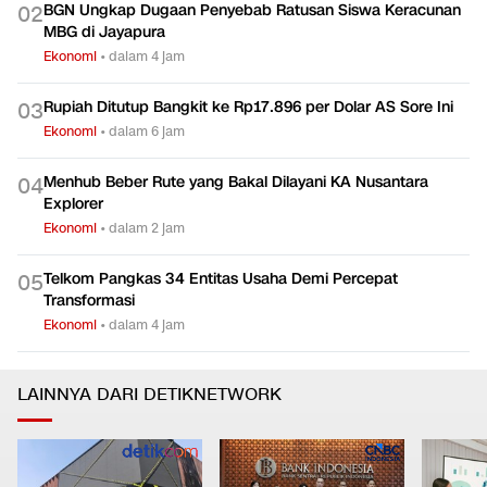
BGN Ungkap Dugaan Penyebab Ratusan Siswa Keracunan
0
2
MBG di Jayapura
Ekonomi
•
dalam 4 jam
Rupiah Ditutup Bangkit ke Rp17.896 per Dolar AS Sore Ini
0
3
Ekonomi
•
dalam 6 jam
Menhub Beber Rute yang Bakal Dilayani KA Nusantara
0
4
Explorer
Ekonomi
•
dalam 2 jam
Telkom Pangkas 34 Entitas Usaha Demi Percepat
0
5
Transformasi
Ekonomi
•
dalam 4 jam
LAINNYA DARI DETIKNETWORK