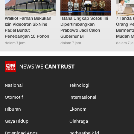
Walkot Farhan Bekukan
Istana Ungkap Sosok Ini
7 Tanda 
Izin Videotron SixNine
Dipertimbangkan
Orang Pe
Padel Buntut
Prabowo Jadi Calon
Bermenta
Penebangan 10 Pohon
Gubernur BI
Mudah M
dalam 7 jam
dalam 7 jam
dalam 7 j
Nasional
Teknologi
Otomotif
Internasional
Hiburan
Ekonomi
Gaya Hidup
Olahraga
Download Apps
berbuatbaik.id