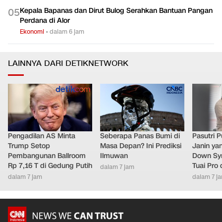
Kepala Bapanas dan Dirut Bulog Serahkan Bantuan Pangan
0
5
Perdana di Alor
Ekonomi
•
dalam 6 jam
LAINNYA DARI DETIKNETWORK
Pengadilan AS Minta
Seberapa Panas Bumi di
Pasutri 
Trump Setop
Masa Depan? Ini Prediksi
Janin ya
Pembangunan Ballroom
Ilmuwan
Down Syn
Rp 7,16 T di Gedung Putih
Tuai Pro
dalam 7 jam
dalam 7 jam
dalam 7 j