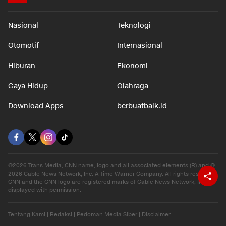
Nasional
Teknologi
Otomotif
Internasional
Hiburan
Ekonomi
Gaya Hidup
Olahraga
Download Apps
berbuatbaik.id
©2026 Trans Media, CNN name, logo and all associated elements (R) and ©
2026 Cable News Network, Inc. A Time Warner Company. All rights reserved.
CNN and the CNN logo are registered marks of Cable News Network, Inc.,
displayed with permission.
Tentang Kami
|
Redaksi
|
Pedoman Media Siber
|
Disclaimer