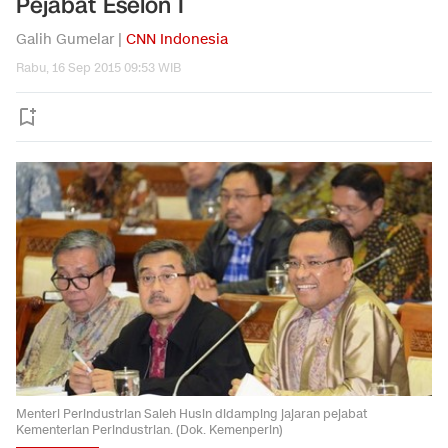
Pejabat Eselon I
Galih Gumelar |
CNN Indonesia
Rabu, 16 Sep 2015 09:53 WIB
Menteri Perindustrian Saleh Husin didamping jajaran pejabat
Kementerian Perindustrian. (Dok. Kemenperin)