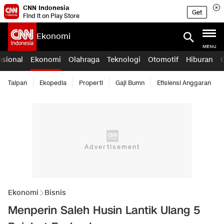
CNN Indonesia
Get
Find it on Play Store
Ekonomi
MENU
asional
Ekonomi
Olahraga
Teknologi
Otomotif
Hiburan
Taipan
Ekopedia
Properti
Gaji Bumn
Efisiensi Anggaran
Ekonomi
Bisnis
Menperin Saleh Husin Lantik Ulang 5