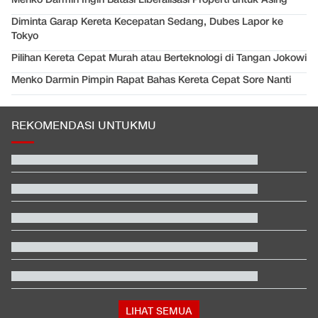
Diminta Garap Kereta Kecepatan Sedang, Dubes Lapor ke
Tokyo
Pilihan Kereta Cepat Murah atau Berteknologi di Tangan Jokowi
Menko Darmin Pimpin Rapat Bahas Kereta Cepat Sore Nanti
REKOMENDASI UNTUKMU
Kontroversi Wasit Batalkan Kartu Merah Pemain Singapura di
Piala AFF
Beda Nasib Kashmir yang Dikelola India vs Pakistan Jadi
Sorotan
Jangan Masukkan 7 Barang Ini ke Bagasi Pesawat
Hashim Djojohadikusumo Kukuhkan 20 Ormas Baru Kawal
Program Pemerintah
Trump-Netanyahu Mulai Retak, Israel Akan Perangi Iran
Sendirian?