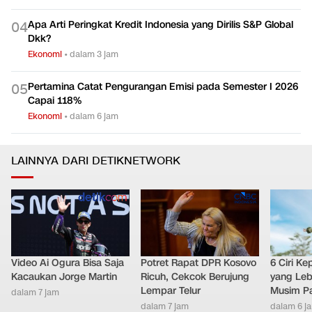
Sergey Brin, Pawang Google Berharta Rp4.763 T Ini Pernah
0
3
Digaji US$1
Ekonomi
•
dalam 6 jam
Apa Arti Peringkat Kredit Indonesia yang Dirilis S&P Global
0
4
Dkk?
Ekonomi
•
dalam 3 jam
Pertamina Catat Pengurangan Emisi pada Semester I 2026
0
5
Capai 118%
Ekonomi
•
dalam 6 jam
LAINNYA DARI DETIKNETWORK