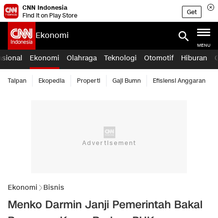
CNN Indonesia
Get
Find it on Play Store
Ekonomi
MENU
asional
Ekonomi
Olahraga
Teknologi
Otomotif
Hiburan
Taipan
Ekopedia
Properti
Gaji Bumn
Efisiensi Anggaran
Ekonomi
Bisnis
Menko Darmin Janji Pemerintah Bakal