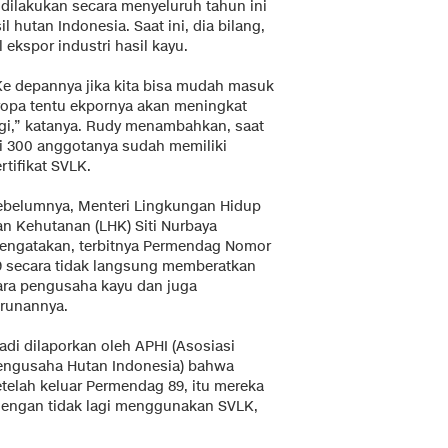
dilakukan secara menyeluruh tahun ini
hutan Indonesia. Saat ini, dia bilang,
 ekspor industri hasil kayu.
Ke depannya jika kita bisa mudah masuk
ropa tentu ekpornya akan meningkat
agi,” katanya. Rudy menambahkan, saat
ni 300 anggotanya sudah memiliki
rtifikat SVLK.
ebelumnya, Menteri Lingkungan Hidup
an Kehutanan (LHK) Siti Nurbaya
engatakan, terbitnya Permendag Nomor
9 secara tidak langsung memberatkan
ara pengusaha kayu dan juga
urunannya.
adi dilaporkan oleh APHI (Asosiasi
engusaha Hutan Indonesia) bahwa
etelah keluar Permendag 89, itu mereka
 dengan tidak lagi menggunakan SVLK,