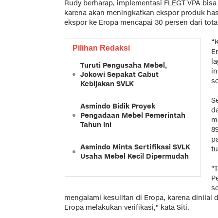
Rudy berharap, implementasi FLEGT VPA bisa 
karena akan meningkatkan ekspor produk hasil 
ekspor ke Eropa mencapai 30 persen dari total
“
Pilihan Redaksi
E
l
Turuti Pengusaha Mebel,
i
Jokowi Sepakat Cabut
se
Kebijakan SVLK
S
Asmindo Bidik Proyek
d
Pengadaan Mebel Pemerintah
m
Tahun Ini
8
p
Asmindo Minta Sertifikasi SVLK
t
Usaha Mebel Kecil Dipermudah
"T
P
s
mengalami kesulitan di Eropa, karena dinilai
Eropa melakukan verifikasi," kata Siti.