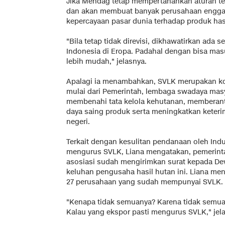
Jika Mendag tetap mempertahankan aturan ter
dan akan membuat banyak perusahaan engg
kepercayaan pasar dunia terhadap produk has
"Bila tetap tidak direvisi, dikhawatirkan ada 
Indonesia di Eropa. Padahal dengan bisa mas
lebih mudah," jelasnya.
Apalagi ia menambahkan, SVLK merupakan k
mulai dari Pemerintah, lembaga swadaya masy
membenahi tata kelola kehutanan, memberan
daya saing produk serta meningkatkan keteri
negeri.
Terkait dengan kesulitan pendanaan oleh Ind
mengurus SVLK, Liana mengatakan, pemerint
asosiasi sudah mengirimkan surat kepada De
keluhan pengusaha hasil hutan ini. Liana men
27 perusahaan yang sudah mempunyai SVLK.
"Kenapa tidak semuanya? Karena tidak semu
Kalau yang ekspor pasti mengurus SVLK," jel