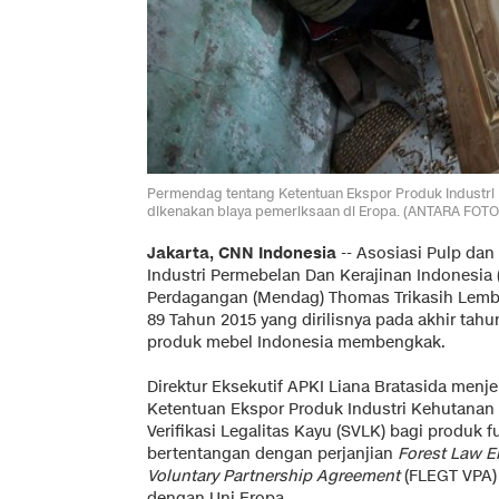
Permendag tentang Ketentuan Ekspor Produk Industr
dikenakan biaya pemeriksaan di Eropa. (ANTARA FOTO
Jakarta, CNN Indonesia
-- Asosiasi Pulp dan
Industri Permebelan Dan Kerajinan Indonesia
Perdagangan (Mendag) Thomas Trikasih Lemb
89 Tahun 2015 yang dirilisnya pada akhir tah
produk mebel Indonesia membengkak.
Direktur Eksekutif APKI Liana Bratasida menj
Ketentuan Ekspor Produk Industri Kehutanan
Verifikasi Legalitas Kayu (SVLK) bagi produk f
bertentangan dengan perjanjian
Forest Law E
Voluntary Partnership Agreement
(FLEGT VPA)
dengan Uni Eropa.