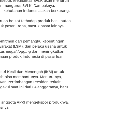
sebut, kredibilitas SVLK akan menurun
an mengurus SVLK. Dampaknya,
il kehutanan Indonesia akan berkurang.
seruan boikot terhadap produk hasil hutan
uk pasar Eropa, masuk pasar lainnya
omitmen dari pemangku kepentingan
arakat (LSM), dan pelaku usaha untuk
tas
illegal logging
dan meningkatkan
maan produk Indonesia di pasar luar
ustri Kecil dan Menengah (IKM) untuk
ah bisa membantunya. Menurutnya,
wan Pertimbangan Presiden terkait
gakui saat ini dari 64 anggotanya, baru
a anggota APKI mengekspor produknya.
asnya.