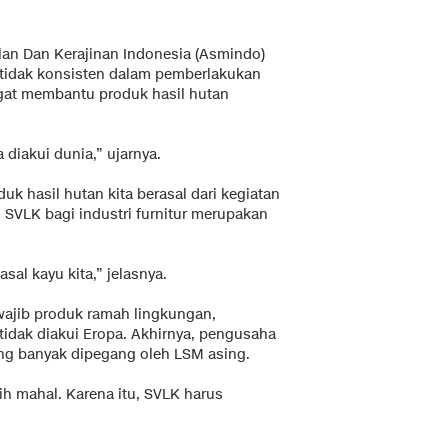
lan Dan Kerajinan Indonesia (Asmindo)
tidak konsisten dalam pemberlakukan
ngat membantu produk hasil hutan
a diakui dunia,” ujarnya.
uk hasil hutan kita berasal dari kegiatan
SVLK bagi industri furnitur merupakan
al kayu kita,” jelasnya.
wajib produk ramah lingkungan,
 tidak diakui Eropa. Akhirnya, pengusaha
ang banyak dipegang oleh LSM asing.
h mahal. Karena itu, SVLK harus