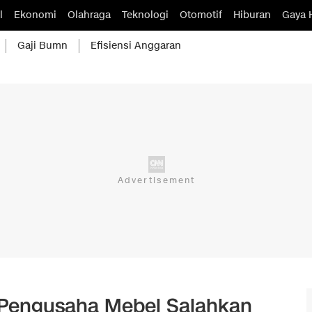
l
Ekonomi
Olahraga
Teknologi
Otomotif
Hiburan
Gaya 
Gaji Bumn
Efisiensi Anggaran
 Pengusaha Mebel Salahkan