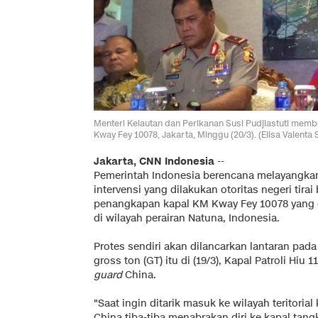
Menteri Kelautan dan Perikanan Susi Pudjiastuti memb
Kway Fey 10078, Jakarta, Minggu (20/3). (Elisa Valenta
Jakarta, CNN Indonesia
--
Pemerintah Indonesia berencana melayangkan
intervensi yang dilakukan otoritas negeri tir
penangkapan kapal KM Kway Fey 10078 yang 
di wilayah perairan Natuna, Indonesia.
Protes sendiri akan dilancarkan lantaran pa
gross ton (GT) itu di (19/3), Kapal Patroli Hiu
guard
China.
"Saat ingin ditarik masuk ke wilayah teritorial
China tiba-tiba menabrakan diri ke kapal ta