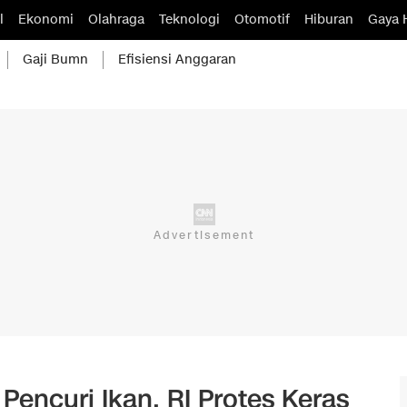
l
Ekonomi
Olahraga
Teknologi
Otomotif
Hiburan
Gaya 
Gaji Bumn
Efisiensi Anggaran
Pencuri Ikan, RI Protes Keras