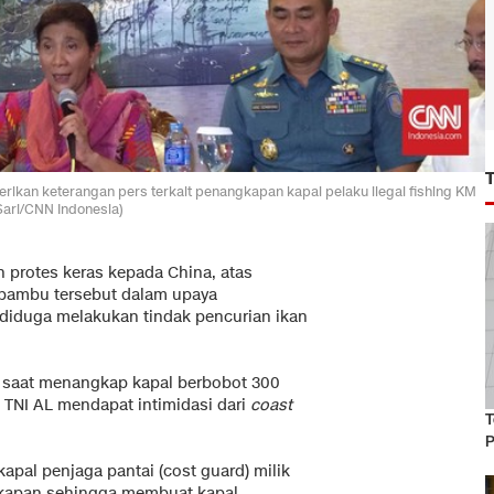
erikan keterangan pers terkait penangkapan kapal pelaku ilegal fishing KM
 Sari/CNN Indonesia)
 protes keras kepada China, atas
ai bambu tersebut dalam upaya
diduga melakukan tindak pencurian ikan
da saat menangkap kapal berbobot 300
 11 TNI AL mendapat intimidasi dari
coast
T
P
kapal penjaga pantai (cost guard) milik
ngkapan sehingga membuat kapal