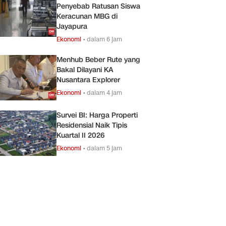
Penyebab Ratusan Siswa
Keracunan MBG di
Jayapura
Ekonomi
•
dalam 6 jam
Menhub Beber Rute yang
Bakal Dilayani KA
Nusantara Explorer
Ekonomi
•
dalam 4 jam
Survei BI: Harga Properti
Residensial Naik Tipis
Kuartal II 2026
Ekonomi
•
dalam 5 jam