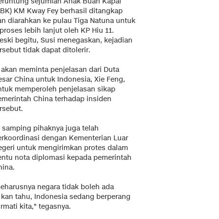
eruntung sejumlah Anak Buah Kapal
ABK) KM Kway Fey berhasil ditangkap
an diarahkan ke pulau Tiga Natuna untuk
proses lebih lanjut oleh KP Hiu 11.
eski begitu, Susi menegaskan, kejadian
rsebut tidak dapat ditolerir.
a akan meminta penjelasan dari Duta
esar China untuk Indonesia, Xie Feng,
ntuk memperoleh penjelasan sikap
emerintah China terhadap insiden
rsebut.
i samping pihaknya juga telah
erkoordinasi dengan Kementerian Luar
egeri untuk mengirimkan protes dalam
entu nota diplomasi kepada pemerintah
hina.
Seharusnya negara tidak boleh ada
a) kan tahu, Indonesia sedang berperang
mati kita," tegasnya.