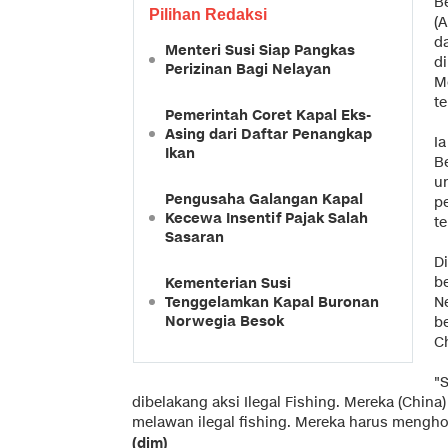
B
Pilihan Redaksi
(
d
Menteri Susi Siap Pangkas
di
Perizinan Bagi Nelayan
M
te
Pemerintah Coret Kapal Eks-
Asing dari Daftar Penangkap
I
Ikan
B
u
Pengusaha Galangan Kapal
p
Kecewa Insentif Pajak Salah
te
Sasaran
D
b
Kementerian Susi
Tenggelamkan Kapal Buronan
N
Norwegia Besok
b
C
"
dibelakang aksi Ilegal Fishing. Mereka (Chin
melawan ilegal fishing. Mereka harus menghor
(dim)