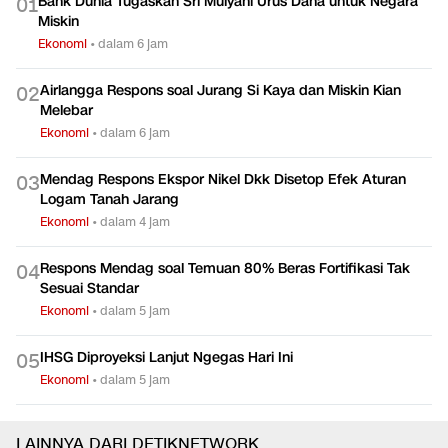
TERPOPULER
Bank Dunia Tugaskan Sri Mulyani Urus Dana untuk Negara
0
1
Miskin
Ekonomi
•
dalam 6 jam
Airlangga Respons soal Jurang Si Kaya dan Miskin Kian
0
2
Melebar
Ekonomi
•
dalam 6 jam
Mendag Respons Ekspor Nikel Dkk Disetop Efek Aturan
0
3
Logam Tanah Jarang
Ekonomi
•
dalam 4 jam
Respons Mendag soal Temuan 80% Beras Fortifikasi Tak
0
4
Sesuai Standar
Ekonomi
•
dalam 5 jam
IHSG Diproyeksi Lanjut Ngegas Hari Ini
0
5