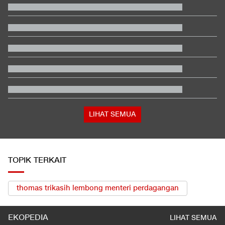
Video Mesum 'Yang Wis Yang' Banyuwangi, Pemeran Pria Jadi
Tersangka
China Resmi Berlakukan UU Persatuan Etnis, Apa Saja Isi dan
Dampaknya?
Wilayah di Negara Tetangga RI Bakal Merdeka, Ini Namanya
Jadwal Singapura vs Indonesia: Kapan, Jam Berapa, Tayang di
Mana?
Banjir Kritik, Panitia Sebut Final Piala Presiden 2026 Direstui
AFC
Cara Aktifkan Kuota Internet Rollover di Telkomsel, XL, dan
Indosat
LIHAT SEMUA
TOPIK TERKAIT