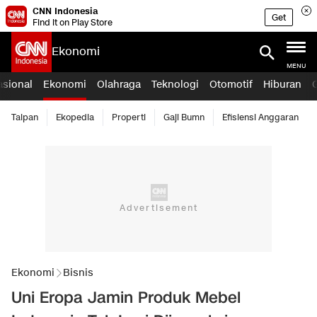
CNN Indonesia
Get
Find it on Play Store
Ekonomi
MENU
asional
Ekonomi
Olahraga
Teknologi
Otomotif
Hiburan
Taipan
Ekopedia
Properti
Gaji Bumn
Efisiensi Anggaran
Ekonomi
Bisnis
Uni Eropa Jamin Produk Mebel