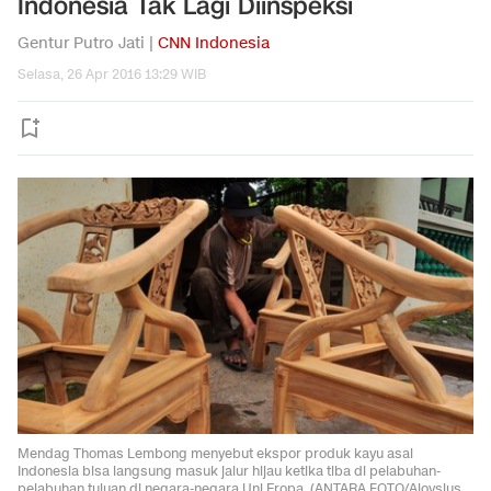
Indonesia Tak Lagi Diinspeksi
Gentur Putro Jati |
CNN Indonesia
Selasa, 26 Apr 2016 13:29 WIB
Mendag Thomas Lembong menyebut ekspor produk kayu asal
Indonesia bisa langsung masuk jalur hijau ketika tiba di pelabuhan-
pelabuhan tujuan di negara-negara Uni Eropa. (ANTARA FOTO/Aloysius