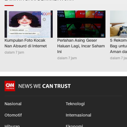
Ekonomi
•
dalam 5 jam
LAINNYA DARI DETIKNETWORK
Kumpulan Foto Kocak
Perlahan Asing Geser
5 Rekome
Nan Absurd di Internet
Haluan Lagi, Incar Saham
Bag untu
Ini
Aman da
dalam 7 jam
dalam 7 jam
dalam 7 j
Nasional
Teknologi