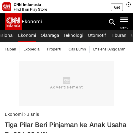
CNN Indonesia
Get
Find it on Play Store
Ekonomi
MENU
asional
Ekonomi
Olahraga
Teknologi
Otomotif
Hiburan
Taipan
Ekopedia
Properti
Gaji Bumn
Efisiensi Anggaran
Ekonomi
Bisnis
Tiga Pilar Beri Pinjaman ke Anak Usaha