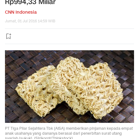
Rp994,33 Miliar
CNN Indonesia
Jumat, 01 Jul 2016 14:59 WIB
PT Tiga Pilar Sejahtera Tbk (AISA) memberikan pinjaman kepada empat
anak usahanya yang dananya berasal dari penerbitan surat utang
syariah (sukuk). (Sirikornt/Thinkstock)