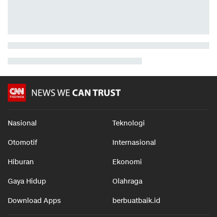
Nasional
Teknologi
Otomotif
Internasional
Hiburan
Ekonomi
Gaya Hidup
Olahraga
Download Apps
berbuatbaik.id
©2026 Trans Media, CNN name, logo and all associated elements (R) and ©
2026 Cable News Network, Inc. A Time Warner Company. All rights reserved.
CNN and the CNN logo are registered marks of Cable News Network, Inc.,
displayed with permission.
Tentang Kami
|
Redaksi
|
Pedoman Media Siber
|
Disclaimer