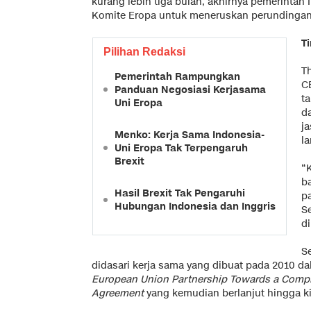
kurang lebih tiga bulan, akhirnya pemerinta
Komite Eropa untuk meneruskan perundingan
T
Pilihan Redaksi
T
Pemerintah Rampungkan
C
Panduan Negosiasi Kerjasama
t
Uni Eropa
d
j
Menko: Kerja Sama Indonesia-
l
Uni Eropa Tak Terpengaruh
Brexit
“
b
Hasil Brexit Tak Pengaruhi
p
Hubungan Indonesia dan Inggris
S
d
S
didasari kerja sama yang dibuat pada 2010 d
European Union Partnership Towards a Comp
Agreement
yang kemudian berlanjut hingga ki