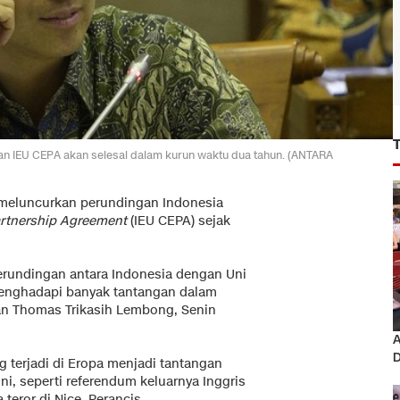
IEU CEPA akan selesai dalam kurun waktu dua tahun. (ANTARA
 meluncurkan perundingan Indonesia
rtnership Agreement
(IEU CEPA) sejak
erundingan antara Indonesia dengan Uni
menghadapi banyak tantangan dalam
an Thomas Trikasih Lembong, Senin
A
D
terjadi di Eropa menjadi tantangan
ini, seperti referendum keluarnya Inggris
 teror di Nice, Perancis.