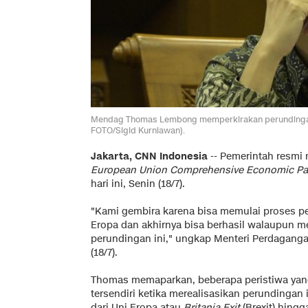
Mendag Thomas Lembong memperkirakan perundingan 
FOTO/Sigid Kurniawan).
Jakarta, CNN Indonesia
-- Pemerintah resmi
European Union Comprehensive Economic Pa
hari ini, Senin (18/7).
"Kami gembira karena bisa memulai proses p
Eropa dan akhirnya bisa berhasil walaupun 
perundingan ini," ungkap Menteri Perdagang
(18/7).
Thomas memaparkan, beberapa peristiwa yang 
tersendiri ketika merealisasikan perundingan 
dari Uni Eropa atau
Britania Exit
(Brexit) hingga