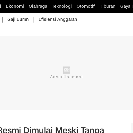
l
Ekonomi
Olahraga
Teknologi
Otomotif
Hiburan
Gaya 
Gaji Bumn
Efisiensi Anggaran
Resmi Dimulai Meski Tanpa