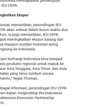
h Indonesia mendapatkan persetujuan
 IEU CEPA.
ingkatkan Ekspor
homas memastikan, perundingan IEU
EPA akan selesai dalam kurun waktu dua
ahun. Ia juga memastikan, IEU CEPA
apat meningkatkan ekspor barang dan
asa maupun sumber investasi asing
angsung ke Indonesia.
Kami berharap Indonesia bisa menjadi
asis produksi regional untuk masuk ke
asar Asia Tenggara, Asia Timur, dan Asia
elatan yang terus tumbuh secara
inamis," tegas Thomas.
ebagai informasi, perundingan IEU CEPA
alam kajian
Invigorating the Indonesia-
rehensive Economic Partnership
ni.