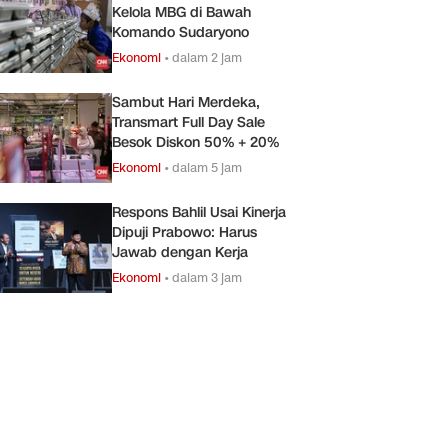
Kelola MBG di Bawah
Komando Sudaryono
Ekonomi
•
dalam 2 jam
Sambut Hari Merdeka,
Transmart Full Day Sale
Besok Diskon 50% + 20%
Ekonomi
•
dalam 5 jam
Respons Bahlil Usai Kinerja
Dipuji Prabowo: Harus
Jawab dengan Kerja
Ekonomi
•
dalam 3 jam