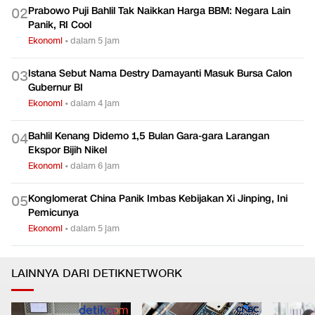
Pemerintah Bidik Pajak dari Juragan Kontrakan Tahun
0
1
Depan
Ekonomi
•
dalam 5 jam
Prabowo Puji Bahlil Tak Naikkan Harga BBM: Negara Lain
0
2
Panik, RI Cool
Ekonomi
•
dalam 5 jam
Istana Sebut Nama Destry Damayanti Masuk Bursa Calon
0
3
Gubernur BI
Ekonomi
•
dalam 4 jam
Bahlil Kenang Didemo 1,5 Bulan Gara-gara Larangan
0
4
Ekspor Bijih Nikel
Ekonomi
•
dalam 6 jam
Konglomerat China Panik Imbas Kebijakan Xi Jinping, Ini
0
5
Pemicunya
Ekonomi
•
dalam 5 jam