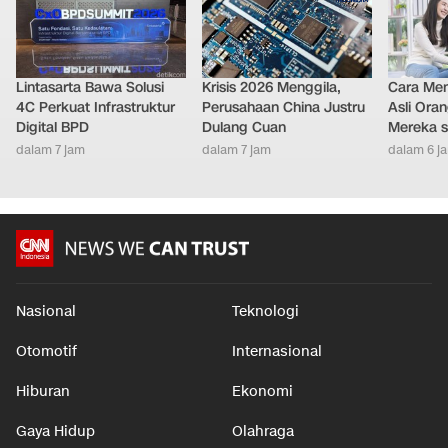
LAINNYA DARI DETIKNETWORK
Lintasarta Bawa Solusi
Krisis 2026 Menggila,
Cara Men
4C Perkuat Infrastruktur
Perusahaan China Justru
Asli Ora
Digital BPD
Dulang Cuan
Mereka s
dalam 7 jam
dalam 7 jam
dalam 6 j
Nasional
Teknologi
Otomotif
Internasional