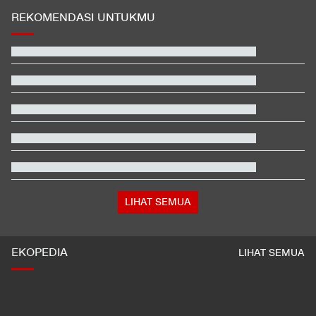
REKOMENDASI UNTUKMU
Prediksi Indonesia vs Singapura di Piala AFF 2026
Kemenkes Ungkap Alasan Yurizal Harus Tunggu 8 Jam di IGD
RSCM
Hasil SEA V Cup Women's: Mental Bagus, Indonesia Taklukkan
Vietnam
Kata Mabes TNI soal Sertifikat Pramuka Bisa Daftar TNI-Polri
Tanpa Tes
Fakta Menarik Penampilan Agnez Mo dan Anggun C. Sasmi di
Reacher 4
Berompi Tahanan dan Tangan Diborgol, Febrie Diperiksa di
Kejagung
LIHAT SEMUA
EKOPEDIA
LIHAT SEMUA