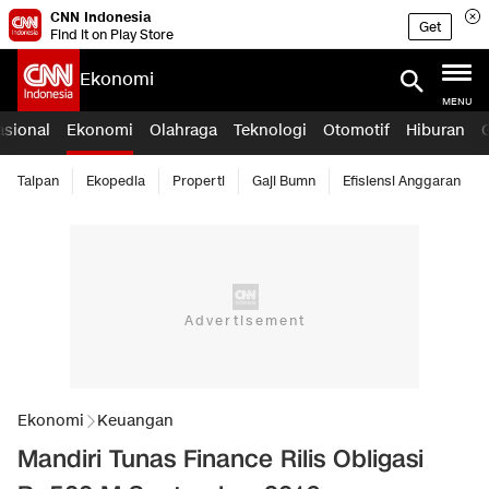
CNN Indonesia
Get
Find it on Play Store
Ekonomi
MENU
asional
Ekonomi
Olahraga
Teknologi
Otomotif
Hiburan
Taipan
Ekopedia
Properti
Gaji Bumn
Efisiensi Anggaran
Ekonomi
Keuangan
Mandiri Tunas Finance Rilis Obligasi