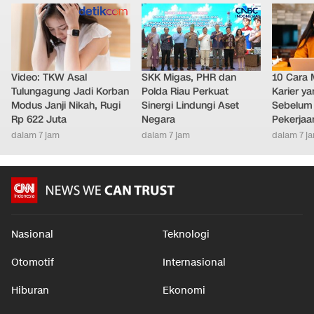
LAINNYA DARI DETIKNETWORK
Video: TKW Asal
SKK Migas, PHR dan
10 Cara 
Tulungagung Jadi Korban
Polda Riau Perkuat
Karier y
Modus Janji Nikah, Rugi
Sinergi Lindungi Aset
Sebelum 
Rp 622 Juta
Negara
Pekerjaa
dalam 7 jam
dalam 7 jam
dalam 7 j
Nasional
Teknologi