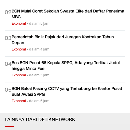
TERPOPULER
Bos BGN: Guru Tak Seharusnya Urus Ompreng MBG
0
1
Ekonomi
•
dalam 5 jam
BGN Mulai Coret Sekolah Swasta Elite dari Daftar Penerima
0
2
MBG
Ekonomi
•
dalam 5 jam
Pemerintah Bidik Pajak dari Juragan Kontrakan Tahun
0
3
Depan
Ekonomi
•
dalam 4 jam
Bos BGN Pecat 66 Kepala SPPG, Ada yang Terlibat Judol
0
4
hingga Minta Fee
Ekonomi
•
dalam 5 jam
BGN Bakal Pasang CCTV yang Terhubung ke Kantor Pusat
0
5
Buat Awasi SPPG
Ekonomi
•
dalam 6 jam