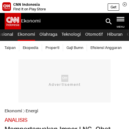
CNN Indonesia
Get
Find it on Play Store
Ekonomi
MENU
asional
Ekonomi
Olahraga
Teknologi
Otomotif
Hiburan
Taipan
Ekopedia
Properti
Gaji Bumn
Efisiensi Anggaran
Ekonomi
Energi
ANALISIS