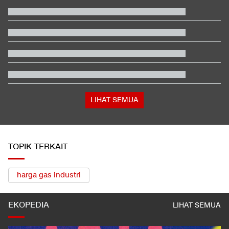
Piala AFF
Video Mesum 'Yang Wis Yang' Banyuwangi, Pemeran Pria Jadi
Tersangka
Klasemen SEA V Cup Women's: Indonesia di Puncak usai Hajar
Vietnam
Aktivis Sayap Kiri Israel Serbu Kantor Partai Peneror Warga
Palestina
Satelit Lampung-1 Meluncur ke Orbit dari China, Apa Saja
Fungsinya?
Insiden Jalan Raya, Direskrimum Polda Sumbar Diduga Aniaya
Pengendara
LIHAT SEMUA
TOPIK TERKAIT
harga gas industri