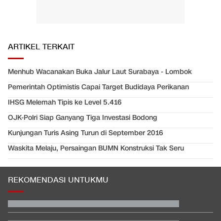
ARTIKEL TERKAIT
Menhub Wacanakan Buka Jalur Laut Surabaya - Lombok
Pemerintah Optimistis Capai Target Budidaya Perikanan
IHSG Melemah Tipis ke Level 5.416
OJK-Polri Siap Ganyang Tiga Investasi Bodong
Kunjungan Turis Asing Turun di September 2016
Waskita Melaju, Persaingan BUMN Konstruksi Tak Seru
REKOMENDASI UNTUKMU
Prediksi Indonesia vs Singapura di Piala AFF 2026
Kemenkes Ungkap Alasan Yurizal Harus Tunggu 8 Jam di IGD