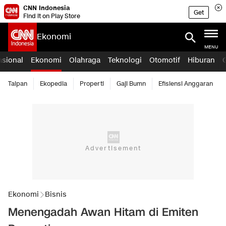
CNN Indonesia
Get
Find it on Play Store
Ekonomi
MENU
asional
Ekonomi
Olahraga
Teknologi
Otomotif
Hiburan
Taipan
Ekopedia
Properti
Gaji Bumn
Efisiensi Anggaran
Ekonomi
Bisnis
Menengadah Awan Hitam di Emiten