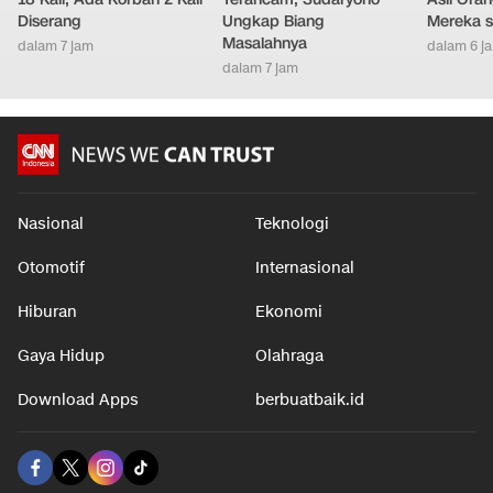
Teror Kera di Inhil Terjadi
Nasib 950 Dapur MBG
Cara Men
18 Kali, Ada Korban 2 Kali
Terancam, Sudaryono
Asli Ora
Diserang
Ungkap Biang
Mereka s
Masalahnya
dalam 7 jam
dalam 6 j
dalam 7 jam
Nasional
Teknologi
Otomotif
Internasional
Hiburan
Ekonomi
Gaya Hidup
Olahraga
Download Apps
berbuatbaik.id