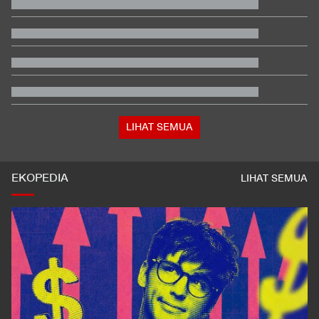
RSCM
Hasil SEA V Cup Women's: Mental Bagus, Indonesia Taklukkan
Vietnam
Kata Mabes TNI soal Sertifikat Pramuka Bisa Daftar TNI-Polri
Tanpa Tes
Fakta Menarik Penampilan Agnez Mo dan Anggun C. Sasmi di
Reacher 4
Berompi Tahanan dan Tangan Diborgol, Febrie Diperiksa di
Kejagung
LIHAT SEMUA
EKOPEDIA
LIHAT SEMUA