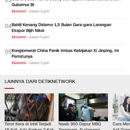
Panik, RI Cool
Ekonomi
•
dalam 5 jam
Istana Sebut Nama Destry Damayanti Masuk Bursa Calon
0
3
Gubernur BI
Ekonomi
•
dalam 4 jam
Bahlil Kenang Didemo 1,5 Bulan Gara-gara Larangan
0
4
Ekspor Bijih Nikel
Ekonomi
•
dalam 6 jam
Konglomerat China Panik Imbas Kebijakan Xi Jinping, Ini
0
5
Pemicunya
Ekonomi
•
dalam 5 jam
LAINNYA DARI DETIKNETWORK