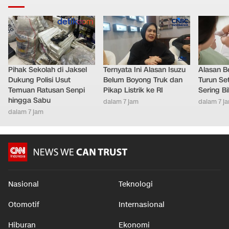
Pihak Sekolah di Jaksel
Ternyata Ini Alasan Isuzu
Alasan B
Dukung Polisi Usut
Belum Boyong Truk dan
Turun Set
Temuan Ratusan Senpi
Pikap Listrik ke RI
Sering Bi
hingga Sabu
dalam 7 jam
dalam 7 j
dalam 7 jam
Nasional
Teknologi
Otomotif
Internasional
Hiburan
Ekonomi