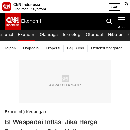
CNN Indonesia
Get
Find it on Play Store
Ekonomi
MENU
asional
Ekonomi
Olahraga
Teknologi
Otomotif
Hiburan
Taipan
Ekopedia
Properti
Gaji Bumn
Efisiensi Anggaran
Ekonomi
Keuangan
BI Waspadai Inflasi Jika Harga