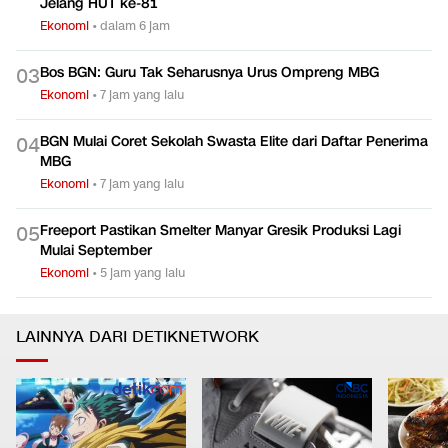
Jelang HUT ke-81
Ekonomi
•
dalam 6 jam
Bos BGN: Guru Tak Seharusnya Urus Ompreng MBG
0
3
Ekonomi
•
7 jam yang lalu
BGN Mulai Coret Sekolah Swasta Elite dari Daftar Penerima
0
4
MBG
Ekonomi
•
7 jam yang lalu
Freeport Pastikan Smelter Manyar Gresik Produksi Lagi
0
5
Mulai September
Ekonomi
•
5 jam yang lalu
LAINNYA DARI DETIKNETWORK