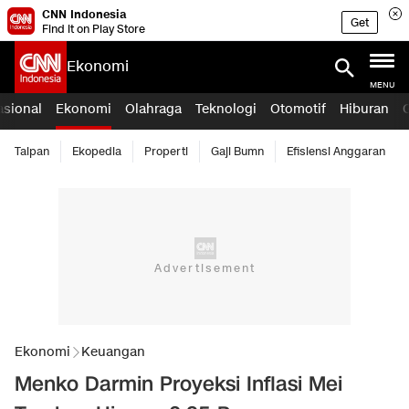
CNN Indonesia
Get
Find it on Play Store
Ekonomi
MENU
asional
Ekonomi
Olahraga
Teknologi
Otomotif
Hiburan
Taipan
Ekopedia
Properti
Gaji Bumn
Efisiensi Anggaran
Ekonomi
Keuangan
Menko Darmin Proyeksi Inflasi Mei