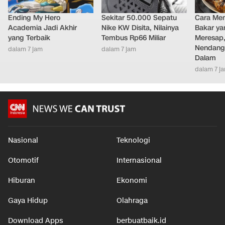
Ending My Hero
Sekitar 50.000 Sepatu
Cara Me
Academia Jadi Akhir
Nike KW Disita, Nilainya
Bakar ya
yang Terbaik
Tembus Rp66 Miliar
Meresap
Nendang
dalam 7 jam
dalam 7 jam
Dalam
dalam 7 j
Nasional
Teknologi
Otomotif
Internasional
Hiburan
Ekonomi
Gaya Hidup
Olahraga
Download Apps
berbuatbaik.id