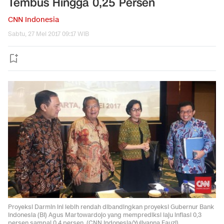
Tembus Hingga 0,25 Persen
CNN Indonesia
Sabtu, 27 Mei 2017 09:17 WIB
Proyeksi Darmin ini lebih rendah dibandingkan proyeksi Gubernur Bank
Indonesia (BI) Agus Martowardojo yang memprediksi laju inflasi 0,3
persen sampai 0,4 persen. (CNN Indonesia/Yuliyanna Fauzi).