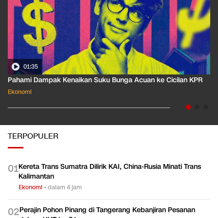
01:35
Pahami Dampak Kenaikan Suku Bunga Acuan ke Cicilan KPR
Ekonomi
TERPOPULER
Kereta Trans Sumatra Dilirik KAI, China-Rusia Minati Trans
0
1
Kalimantan
Ekonomi
•
dalam 4 jam
Perajin Pohon Pinang di Tangerang Kebanjiran Pesanan
0
2