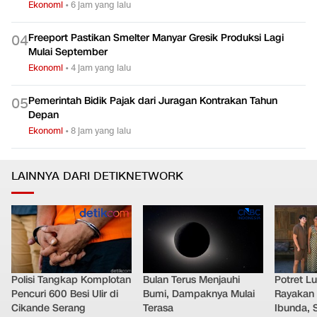
Ekonomi
•
6 jam yang lalu
Freeport Pastikan Smelter Manyar Gresik Produksi Lagi
0
4
Mulai September
Ekonomi
•
4 jam yang lalu
Pemerintah Bidik Pajak dari Juragan Kontrakan Tahun
0
5
Depan
Ekonomi
•
8 jam yang lalu
LAINNYA DARI DETIKNETWORK
Polisi Tangkap Komplotan
Bulan Terus Menjauhi
Potret L
Pencuri 600 Besi Ulir di
Bumi, Dampaknya Mulai
Rayakan 
Cikande Serang
Terasa
Ibunda, 