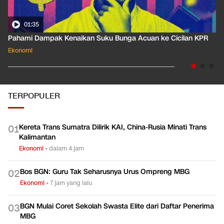
01:35
Pahami Dampak Kenaikan Suku Bunga Acuan ke Cicilan KPR
Ekonomi
TERPOPULER
Kereta Trans Sumatra Dilirik KAI, China-Rusia Minati Trans
0
1
Kalimantan
Ekonomi
•
dalam 4 jam
Bos BGN: Guru Tak Seharusnya Urus Ompreng MBG
0
2
Ekonomi
•
7 jam yang lalu
BGN Mulai Coret Sekolah Swasta Elite dari Daftar Penerima
0
3
MBG