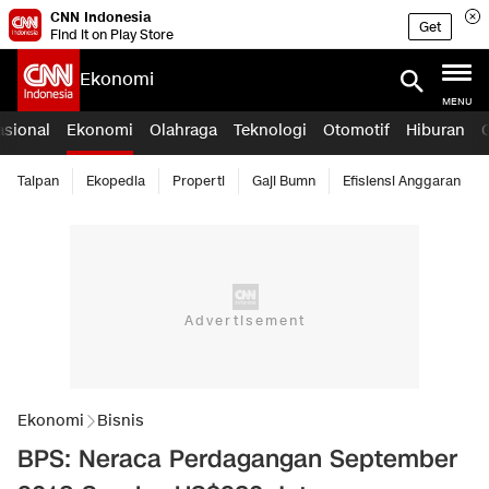
CNN Indonesia
Get
Find it on Play Store
Ekonomi
MENU
asional
Ekonomi
Olahraga
Teknologi
Otomotif
Hiburan
Taipan
Ekopedia
Properti
Gaji Bumn
Efisiensi Anggaran
Ekonomi
Bisnis
BPS: Neraca Perdagangan September