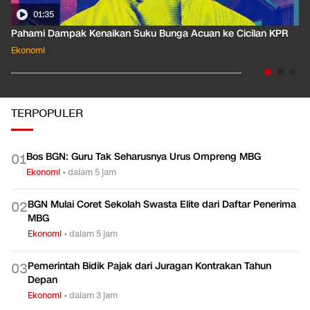
01:35
Pahami Dampak Kenaikan Suku Bunga Acuan ke Cicilan KPR
Ekonomi
TERPOPULER
Bos BGN: Guru Tak Seharusnya Urus Ompreng MBG
0
1
Ekonomi
•
dalam 5 jam
BGN Mulai Coret Sekolah Swasta Elite dari Daftar Penerima
0
2
MBG
Ekonomi
•
dalam 5 jam
Pemerintah Bidik Pajak dari Juragan Kontrakan Tahun
0
3
Depan
Ekonomi
•
dalam 3 jam