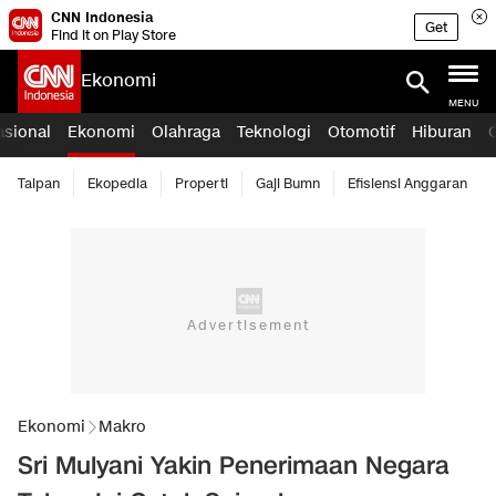
CNN Indonesia
Get
Find it on Play Store
Ekonomi
MENU
asional
Ekonomi
Olahraga
Teknologi
Otomotif
Hiburan
Taipan
Ekopedia
Properti
Gaji Bumn
Efisiensi Anggaran
Ekonomi
Makro
Sri Mulyani Yakin Penerimaan Negara