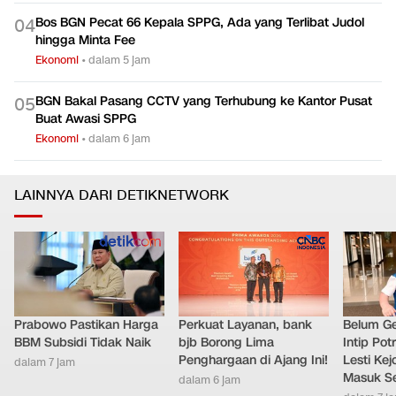
Bos BGN Pecat 66 Kepala SPPG, Ada yang Terlibat Judol
0
4
hingga Minta Fee
Ekonomi
•
dalam 5 jam
BGN Bakal Pasang CCTV yang Terhubung ke Kantor Pusat
0
5
Buat Awasi SPPG
Ekonomi
•
dalam 6 jam
LAINNYA DARI DETIKNETWORK
Prabowo Pastikan Harga
Perkuat Layanan, bank
Belum Ge
BBM Subsidi Tidak Naik
bjb Borong Lima
Intip Pot
Penghargaan di Ajang Ini!
Lesti Ke
dalam 7 jam
Masuk S
dalam 6 jam