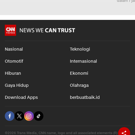
dalam 7 j
Nasional
Teknologi
Otomotif
Internasional
Hiburan
Ekonomi
Gaya Hidup
Olahraga
Download Apps
berbuatbaik.id
©2026 Trans Media, CNN name, logo and all associated elements (R) and ©