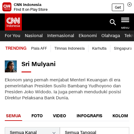
CNN Indonesia
Get
Find it on Play Store
MENU
For You
Nasional
Internasional
Ekonomi
Olahraga
Tekn
TRENDING
Piala AFF
Timnas Indonesia
Karhutla
Singapura
Sri Mulyani
Ekonom yang pernah menjabat Menteri Keuangan di era
pemerintahan Presiden Susilo Bambang Yudhoyono dan
Presiden Joko Widodo. Ia juga pernah menduduki posisi
Direktur Pelaksana Bank Dunia.
SEMUA
FOTO
VIDEO
INFOGRAFIS
KOLOM