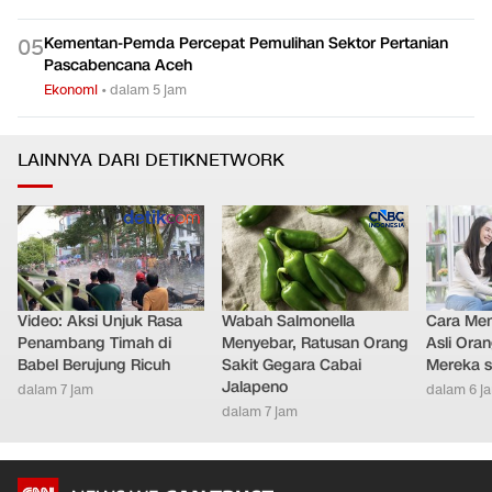
Kementan-Pemda Percepat Pemulihan Sektor Pertanian
0
5
Pascabencana Aceh
Ekonomi
•
dalam 5 jam
LAINNYA DARI DETIKNETWORK
Video: Aksi Unjuk Rasa
Wabah Salmonella
Cara Men
Penambang Timah di
Menyebar, Ratusan Orang
Asli Ora
Babel Berujung Ricuh
Sakit Gegara Cabai
Mereka s
Jalapeno
dalam 7 jam
dalam 6 j
dalam 7 jam