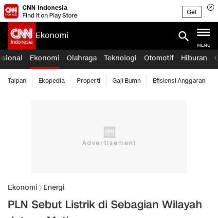
CNN Indonesia
Get
Find it on Play Store
Ekonomi
MENU
asional
Ekonomi
Olahraga
Teknologi
Otomotif
Hiburan
Taipan
Ekopedia
Properti
Gaji Bumn
Efisiensi Anggaran
Ekonomi
Energi
PLN Sebut Listrik di Sebagian Wilayah