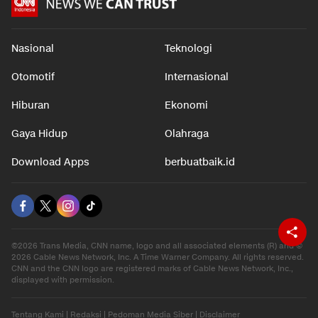
Nasional
Teknologi
Otomotif
Internasional
Hiburan
Ekonomi
Gaya Hidup
Olahraga
Download Apps
berbuatbaik.id
©2026 Trans Media, CNN name, logo and all associated elements (R) and ©
2026 Cable News Network, Inc. A Time Warner Company. All rights reserved.
CNN and the CNN logo are registered marks of Cable News Network, Inc.,
displayed with permission.
Tentang Kami
|
Redaksi
|
Pedoman Media Siber
|
Disclaimer