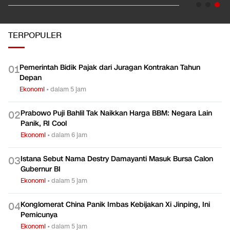
TERPOPULER
Pemerintah Bidik Pajak dari Juragan Kontrakan Tahun
0
1
Depan
Ekonomi
•
dalam 5 jam
Prabowo Puji Bahlil Tak Naikkan Harga BBM: Negara Lain
0
2
Panik, RI Cool
Ekonomi
•
dalam 6 jam
Istana Sebut Nama Destry Damayanti Masuk Bursa Calon
0
3
Gubernur BI
Ekonomi
•
dalam 5 jam
Konglomerat China Panik Imbas Kebijakan Xi Jinping, Ini
0
4
Pemicunya
Ekonomi
•
dalam 5 jam