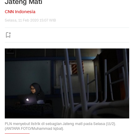
Jateng Mati
CNN Indonesia
Selasa, 11 Feb 2020 15:07 WIB
PLN menyebut listrik di sebagian Jateng mati pada Selasa (11/2).
(ANTARA FOTO/Muhammad Iqbal).