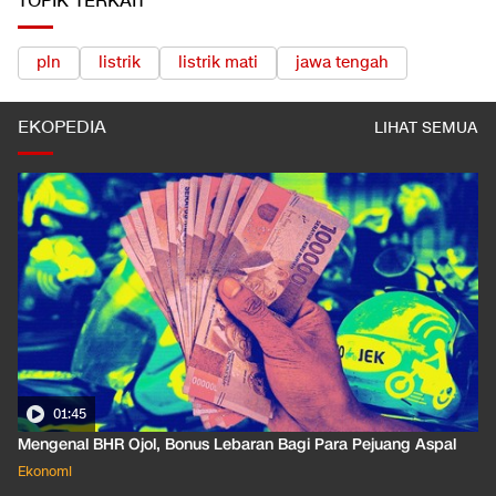
TOPIK TERKAIT
pln
listrik
listrik mati
jawa tengah
EKOPEDIA
LIHAT SEMUA
01:35
Pahami Dampak Kenaikan Suku Bunga Acuan ke Cicilan KPR
Ekonomi