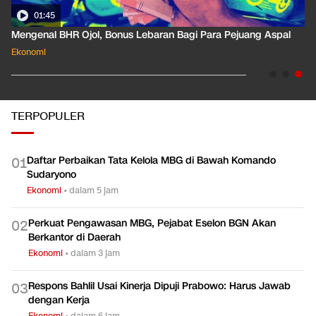
01:35
Pahami Dampak Kenaikan Suku Bunga Acuan ke Cicilan KPR
Ekonomi
TERPOPULER
Daftar Perbaikan Tata Kelola MBG di Bawah Komando
0
1
Sudaryono
Ekonomi
•
dalam 5 jam
Perkuat Pengawasan MBG, Pejabat Eselon BGN Akan
0
2
Berkantor di Daerah
Ekonomi
•
dalam 3 jam
Respons Bahlil Usai Kinerja Dipuji Prabowo: Harus Jawab
0
3
dengan Kerja
Ekonomi
•
dalam 6 jam