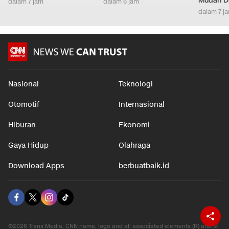
Mudah D
dalam 7 jam
dalam 6 jam
dalam 7 j
Nasional
Teknologi
Otomotif
Internasional
Hiburan
Ekonomi
Gaya Hidup
Olahraga
Download Apps
berbuatbaik.id
©2026 Trans Media, CNN name, logo and all associated elements (R) and ©