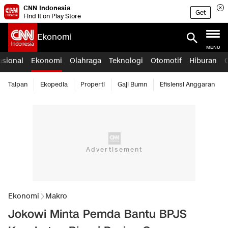
CNN Indonesia
Get
Find it on Play Store
Ekonomi
MENU
asional
Ekonomi
Olahraga
Teknologi
Otomotif
Hiburan
Taipan
Ekopedia
Properti
Gaji Bumn
Efisiensi Anggaran
Ekonomi
Makro
Jokowi Minta Pemda Bantu BPJS