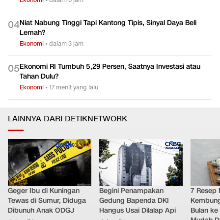
Niat Nabung Tinggi Tapi Kantong Tipis, Sinyal Daya Beli
0
4
Lemah?
Ekonomi
•
dalam 3 jam
Ekonomi RI Tumbuh 5,29 Persen, Saatnya Investasi atau
0
5
Tahan Dulu?
Ekonomi
•
17 menit yang lalu
LAINNYA DARI DETIKNETWORK
Geger Ibu di Kuningan
Begini Penampakan
7 Resep 
Tewas di Sumur, Diduga
Gedung Bapenda DKI
Kembung 
Dibunuh Anak ODGJ
Hangus Usai Dilalap Api
Bulan ke 