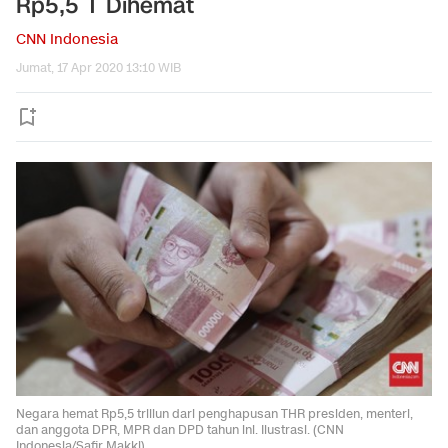
Rp5,5 T Dihemat
CNN Indonesia
Jumat, 17 Apr 2020 13:10 WIB
Negara hemat Rp5,5 triliun dari penghapusan THR presiden, menteri,
dan anggota DPR, MPR dan DPD tahun ini. Ilustrasi. (CNN
Indonesia/Safir Makki).