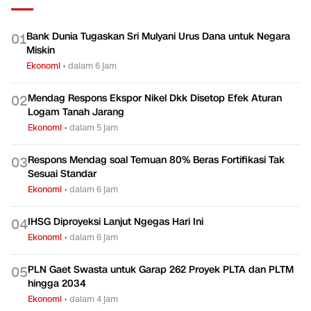
Bank Dunia Tugaskan Sri Mulyani Urus Dana untuk Negara
0
1
Miskin
Ekonomi
•
dalam 6 jam
Mendag Respons Ekspor Nikel Dkk Disetop Efek Aturan
0
2
Logam Tanah Jarang
Ekonomi
•
dalam 5 jam
Respons Mendag soal Temuan 80% Beras Fortifikasi Tak
0
3
Sesuai Standar
Ekonomi
•
dalam 6 jam
IHSG Diproyeksi Lanjut Ngegas Hari Ini
0
4
Ekonomi
•
dalam 6 jam
PLN Gaet Swasta untuk Garap 262 Proyek PLTA dan PLTM
0
5
hingga 2034
Ekonomi
•
dalam 4 jam