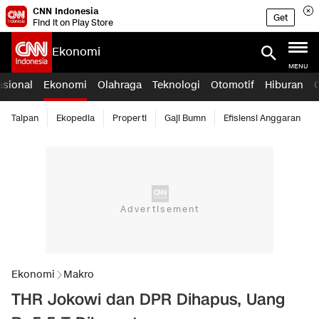
CNN Indonesia
Get
Find it on Play Store
Ekonomi
MENU
asional
Ekonomi
Olahraga
Teknologi
Otomotif
Hiburan
Taipan
Ekopedia
Properti
Gaji Bumn
Efisiensi Anggaran
Ekonomi
Makro
THR Jokowi dan DPR Dihapus, Uang