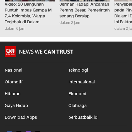
Video: 20 Bangunan
Jerman Hadapi Ancaman
Penyebab
Runtuh Imbas Gempa M
Perang Besar, Pemerintah
pada Pin
7,4 Kolombia, Warga
sedang Bersiap
Dialami D
Terjebak di Dalam
Ini Fakt
dalam 2 jam
dalam 6 jam
dalam 2 j
Nasional
Teknologi
Otomotif
Internasional
Hiburan
Ekonomi
Gaya Hidup
Olahraga
Download Apps
berbuatbaik.id