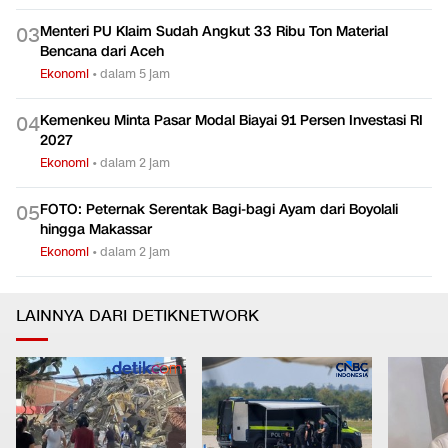
Menteri PU Klaim Sudah Angkut 33 Ribu Ton Material
0
3
Bencana dari Aceh
Ekonomi
•
dalam 5 jam
Kemenkeu Minta Pasar Modal Biayai 91 Persen Investasi RI
0
4
2027
Ekonomi
•
dalam 2 jam
FOTO: Peternak Serentak Bagi-bagi Ayam dari Boyolali
0
5
hingga Makassar
Ekonomi
•
dalam 2 jam
LAINNYA DARI DETIKNETWORK