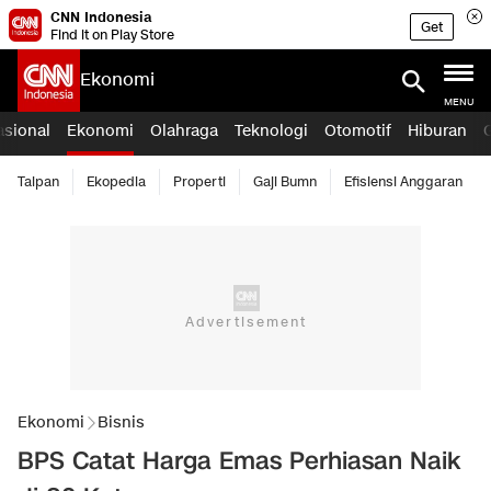
CNN Indonesia
Get
Find it on Play Store
Ekonomi
MENU
asional
Ekonomi
Olahraga
Teknologi
Otomotif
Hiburan
Taipan
Ekopedia
Properti
Gaji Bumn
Efisiensi Anggaran
Ekonomi
Bisnis
BPS Catat Harga Emas Perhiasan Naik