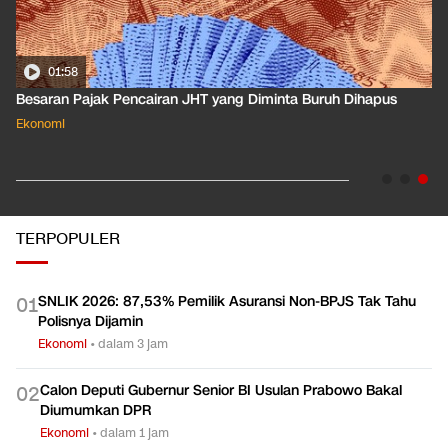
01:50
Apa Arti Peringkat Kredit Indonesia yang Dirilis S&P Global
Dkk?
Ekonomi
TERPOPULER
SNLIK 2026: 87,53% Pemilik Asuransi Non-BPJS Tak Tahu
0
1
Polisnya Dijamin
Ekonomi
•
dalam 3 jam
Calon Deputi Gubernur Senior BI Usulan Prabowo Bakal
0
2
Diumumkan DPR
Ekonomi
•
dalam 1 jam