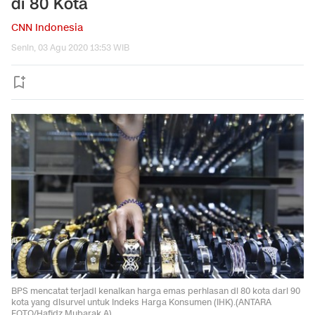
di 80 Kota
CNN Indonesia
Senin, 03 Agu 2020 13:53 WIB
BPS mencatat terjadi kenaikan harga emas perhiasan di 80 kota dari 90
kota yang disurvei untuk Indeks Harga Konsumen (IHK).(ANTARA
FOTO/Hafidz Mubarak A).