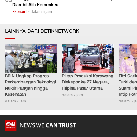
0
5
Diambil Alih Kemenkeu
Ekonomi
•
dalam 5 jam
LAINNYA DARI DETIKNETWORK
BRIN Ungkap Progres
Pikap Produksi Karawang
Fitri Car
Perkembangan Teknologi
Diekspor ke 27 Negara,
Turki de
Nuklir Pangan hingga
Filipina Pasar Utama
Suami Pil
Kesehatan
Intip Pot
dalam 7 jam
dalam 7 jam
dalam 5 j