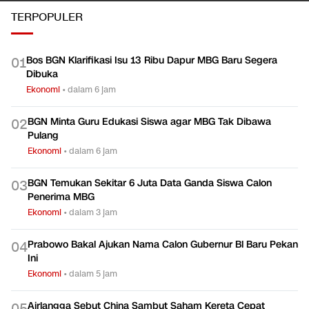
TERPOPULER
Bos BGN Klarifikasi Isu 13 Ribu Dapur MBG Baru Segera
0
1
Dibuka
Ekonomi
•
dalam 6 jam
BGN Minta Guru Edukasi Siswa agar MBG Tak Dibawa
0
2
Pulang
Ekonomi
•
dalam 6 jam
BGN Temukan Sekitar 6 Juta Data Ganda Siswa Calon
0
3
Penerima MBG
Ekonomi
•
dalam 3 jam
Prabowo Bakal Ajukan Nama Calon Gubernur Bl Baru Pekan
0
4
Ini
Ekonomi
•
dalam 5 jam
Airlangga Sebut China Sambut Saham Kereta Cepat