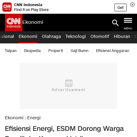
CNN Indonesia
Get
Find it on Play Store
Ekonomi
MENU
asional
Ekonomi
Olahraga
Teknologi
Otomotif
Hiburan
Taipan
Ekopedia
Properti
Gaji Bumn
Efisiensi Anggaran
Ekonomi
Energi
Efisiensi Energi, ESDM Dorong Warga