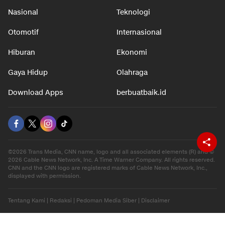
Nasional
Teknologi
Otomotif
Internasional
Hiburan
Ekonomi
Gaya Hidup
Olahraga
Download Apps
berbuatbaik.id
©2026 Trans Media, CNN name, logo and all associated elements (R) and ©
2026 Cable News Network, Inc. A Time Warner Company. All rights reserved.
CNN and the CNN logo are registered marks of Cable News Network, Inc.,
displayed with permission.
Tentang Kami
|
Redaksi
|
Pedoman Media Siber
|
Disclaimer