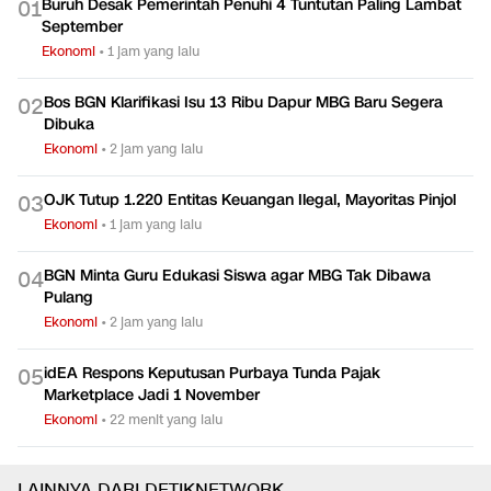
Buruh Desak Pemerintah Penuhi 4 Tuntutan Paling Lambat
0
1
September
Ekonomi
•
1 jam yang lalu
Bos BGN Klarifikasi Isu 13 Ribu Dapur MBG Baru Segera
0
2
Dibuka
Ekonomi
•
2 jam yang lalu
OJK Tutup 1.220 Entitas Keuangan Ilegal, Mayoritas Pinjol
0
3
Ekonomi
•
1 jam yang lalu
BGN Minta Guru Edukasi Siswa agar MBG Tak Dibawa
0
4
Pulang
Ekonomi
•
2 jam yang lalu
idEA Respons Keputusan Purbaya Tunda Pajak
0
5
Marketplace Jadi 1 November
Ekonomi
•
22 menit yang lalu
LAINNYA DARI DETIKNETWORK