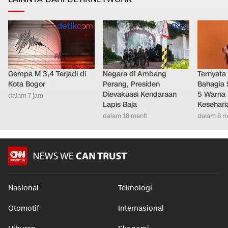
Gempa M 3,4 Terjadi di
Negara di Ambang
Ternyata
Kota Bogor
Perang, Presiden
Bahagia 
Dievakuasi Kendaraan
5 Warna 
dalam 7 jam
Lapis Baja
Kesehari
dalam 18 menit
dalam 8 m
Nasional
Teknologi
Otomotif
Internasional