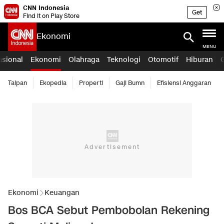
CNN Indonesia
Get
Find it on Play Store
Ekonomi
MENU
asional
Ekonomi
Olahraga
Teknologi
Otomotif
Hiburan
Taipan
Ekopedia
Properti
Gaji Bumn
Efisiensi Anggaran
Ekonomi
Keuangan
Bos BCA Sebut Pembobolan Rekening