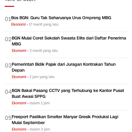
Bos BGN: Guru Tak Seharusnya Urus Ompreng MBG
0
1
Ekonomi
•
17 menit yang lalu
BGN Mulai Coret Sekolah Swasta Elite dari Daftar Penerima
0
2
MBG
Ekonomi
•
3 menit yang lalu
Pemerintah Bidik Pajak dari Juragan Kontrakan Tahun
0
3
Depan
Ekonomi
•
2 jam yang lalu
BGN Bakal Pasang CCTV yang Terhubung ke Kantor Pusat
0
4
Buat Awasi SPPG
Ekonomi
•
dalam 1 jam
Freeport Pastikan Smelter Manyar Gresik Produksi Lagi
0
5
Mulai September
Ekonomi
•
dalam 2 jam