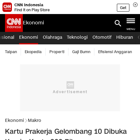
CNN Indonesia
Get
Find it on Play Store
Ekonomi
MENU
asional
Ekonomi
Olahraga
Teknologi
Otomotif
Hiburan
Taipan
Ekopedia
Properti
Gaji Bumn
Efisiensi Anggaran
Ekonomi
Makro
Kartu Prakerja Gelombang 10 Dibuka