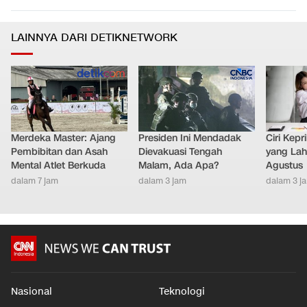
LAINNYA DARI DETIKNETWORK
Merdeka Master: Ajang
Presiden Ini Mendadak
Ciri Kep
Pembibitan dan Asah
Dievakuasi Tengah
yang Lahi
Mental Atlet Berkuda
Malam, Ada Apa?
Agustus
dalam 7 jam
dalam 3 jam
dalam 3 j
Nasional
Teknologi