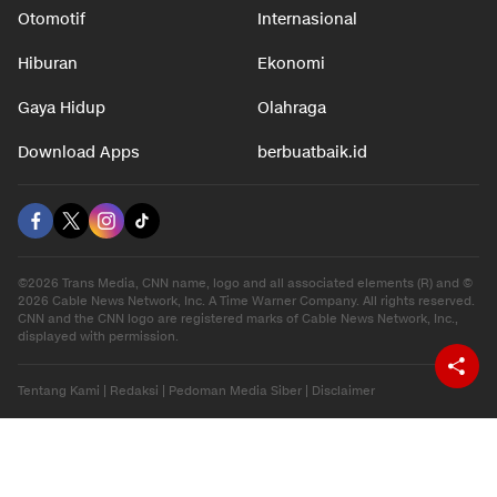
Otomotif
Internasional
Hiburan
Ekonomi
Gaya Hidup
Olahraga
Download Apps
berbuatbaik.id
©2026 Trans Media, CNN name, logo and all associated elements (R) and ©
2026 Cable News Network, Inc. A Time Warner Company. All rights reserved.
CNN and the CNN logo are registered marks of Cable News Network, Inc.,
displayed with permission.
Tentang Kami
|
Redaksi
|
Pedoman Media Siber
|
Disclaimer