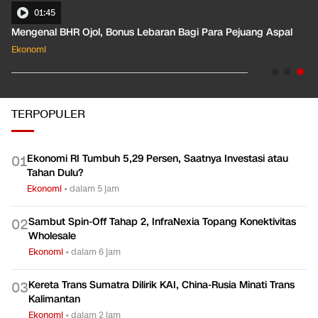
01:45
Mengenal BHR Ojol, Bonus Lebaran Bagi Para Pejuang Aspal
Ekonomi
TERPOPULER
Ekonomi RI Tumbuh 5,29 Persen, Saatnya Investasi atau
0
1
Tahan Dulu?
Ekonomi
•
dalam 5 jam
Sambut Spin-Off Tahap 2, InfraNexia Topang Konektivitas
0
2
Wholesale
Ekonomi
•
dalam 6 jam
Kereta Trans Sumatra Dilirik KAI, China-Rusia Minati Trans
0
3
Kalimantan
Ekonomi
•
dalam 2 jam