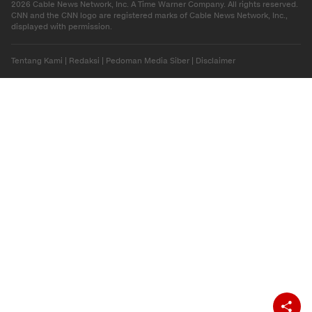
2026 Cable News Network, Inc. A Time Warner Company. All rights reserved.
CNN and the CNN logo are registered marks of Cable News Network, Inc.,
displayed with permission.
Tentang Kami
|
Redaksi
|
Pedoman Media Siber
|
Disclaimer