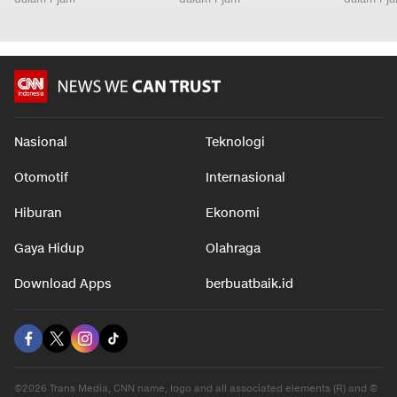
Nasional
Teknologi
Otomotif
Internasional
Hiburan
Ekonomi
Gaya Hidup
Olahraga
Download Apps
berbuatbaik.id
©2026 Trans Media, CNN name, logo and all associated elements (R) and ©