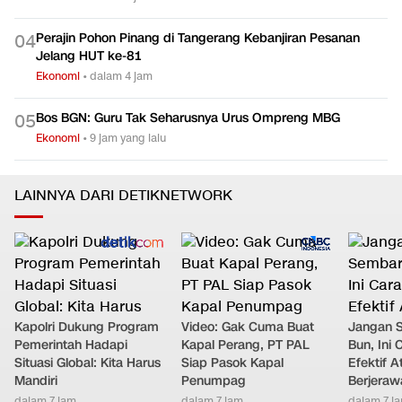
Perajin Pohon Pinang di Tangerang Kebanjiran Pesanan
0
4
Jelang HUT ke-81
Ekonomi
•
dalam 4 jam
Bos BGN: Guru Tak Seharusnya Urus Ompreng MBG
0
5
Ekonomi
•
9 jam yang lalu
LAINNYA DARI DETIKNETWORK
Kapolri Dukung Program
Video: Gak Cuma Buat
Jangan 
Pemerintah Hadapi
Kapal Perang, PT PAL
Bun, Ini
Situasi Global: Kita Harus
Siap Pasok Kapal
Efektif A
Mandiri
Penumpag
Berjeraw
dalam 7 jam
dalam 7 jam
dalam 7 j