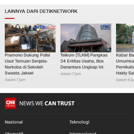
LAINNYA DARI DETIKNETWORK
Pramono Dukung Polisi
Telkom (TLKM) Pangkas
Kabar Bah
Usut Temuan Senjata-
34 Entitas Usaha, Bos
Umumkan
Narkoba di Sekolah
Danantara Ungkap Ini
Pernikah
Swasta Jaksel
Haldy Sa
dalam 7 jam
dalam 7 jam
dalam 6 j
Nasional
Teknologi