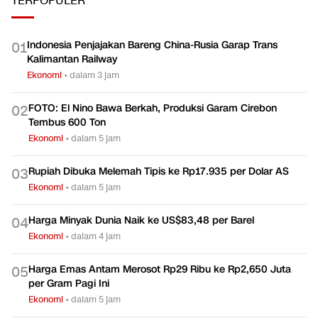
TERPOPULER
Indonesia Penjajakan Bareng China-Rusia Garap Trans
0
1
Kalimantan Railway
Ekonomi
•
dalam 3 jam
FOTO: El Nino Bawa Berkah, Produksi Garam Cirebon
0
2
Tembus 600 Ton
Ekonomi
•
dalam 5 jam
Rupiah Dibuka Melemah Tipis ke Rp17.935 per Dolar AS
0
3
Ekonomi
•
dalam 5 jam
Harga Minyak Dunia Naik ke US$83,48 per Barel
0
4
Ekonomi
•
dalam 4 jam
Harga Emas Antam Merosot Rp29 Ribu ke Rp2,650 Juta
0
5
per Gram Pagi Ini
Ekonomi
•
dalam 5 jam