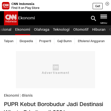
CNN Indonesia
Get
Find it on Play Store
Ekonomi
MENU
asional
Ekonomi
Olahraga
Teknologi
Otomotif
Hiburan
Taipan
Ekopedia
Properti
Gaji Bumn
Efisiensi Anggaran
Ekonomi
Bisnis
PUPR Kebut Borobudur Jadi Destinasi