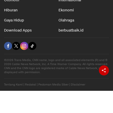
Otomotif
Internasional
Hiburan
Ekonomi
Gaya Hidup
Olahraga
Download Apps
berbuatbaik.id
©2026 Trans Media, CNN name, logo and all associated elements (R) and ©
2026 Cable News Network, Inc. A Time Warner Company. All rights reserved.
CNN and the CNN logo are registered marks of Cable News Network, Inc.,
displayed with permission.
Tentang Kami
|
Redaksi
|
Pedoman Media Siber
|
Disclaimer