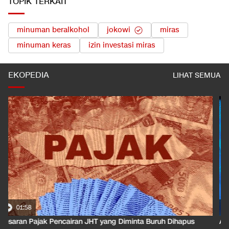
TOPIK TERKAIT
minuman beralkohol
jokowi
miras
minuman keras
izin investasi miras
EKOPEDIA
LIHAT SEMUA
01:50
Apa Arti Peringkat Kredit Indonesia yang Dirilis S&P Global