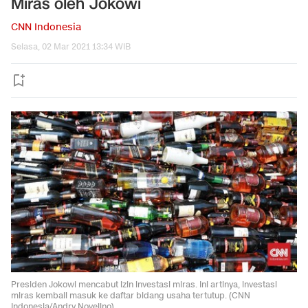
Miras oleh Jokowi
CNN Indonesia
Selasa, 02 Mar 2021 13:34 WIB
Presiden Jokowi mencabut izin investasi miras. Ini artinya, investasi
miras kembali masuk ke daftar bidang usaha tertutup. (CNN
Indonesia/Andry Novelino).