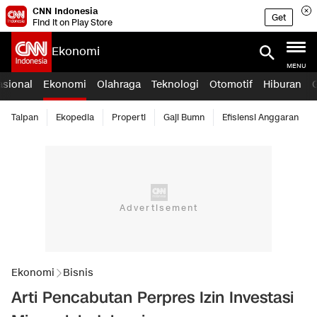
CNN Indonesia
Get
Find it on Play Store
Ekonomi
MENU
asional
Ekonomi
Olahraga
Teknologi
Otomotif
Hiburan
Taipan
Ekopedia
Properti
Gaji Bumn
Efisiensi Anggaran
Ekonomi
Bisnis
Arti Pencabutan Perpres Izin Investasi