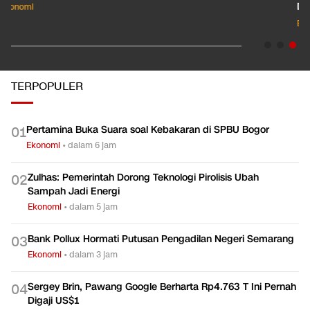
Dkk?
Ekonomi
TERPOPULER
Pertamina Buka Suara soal Kebakaran di SPBU Bogor
0
1
Ekonomi
•
dalam 6 jam
Zulhas: Pemerintah Dorong Teknologi Pirolisis Ubah
0
2
Sampah Jadi Energi
Ekonomi
•
dalam 5 jam
Bank Pollux Hormati Putusan Pengadilan Negeri Semarang
0
3
Ekonomi
•
dalam 3 jam
Sergey Brin, Pawang Google Berharta Rp4.763 T Ini Pernah
0
4
Digaji US$1