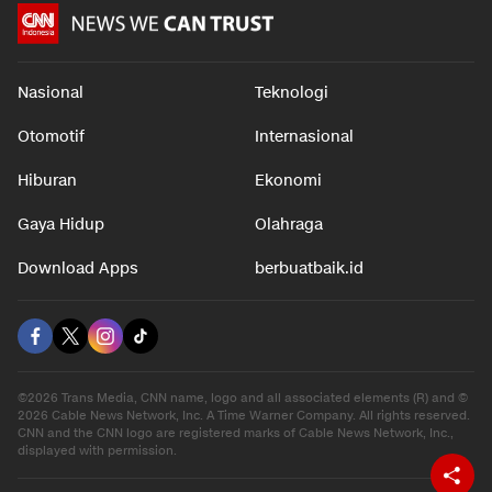
Nasional
Teknologi
Otomotif
Internasional
Hiburan
Ekonomi
Gaya Hidup
Olahraga
Download Apps
berbuatbaik.id
©2026 Trans Media, CNN name, logo and all associated elements (R) and ©
2026 Cable News Network, Inc. A Time Warner Company. All rights reserved.
CNN and the CNN logo are registered marks of Cable News Network, Inc.,
displayed with permission.