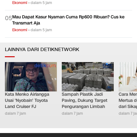
Ekonomi
•
dalam 5 jam
Mau Dapat Kasur Nyaman Cuma Rp600 Ribuan? Cus ke
0
5
Transmart Aja
Ekonomi
•
dalam 5 jam
LAINNYA DARI DETIKNETWORK
Kata Menko Airlangga
Sampah Plastik Jadi
Cara Men
Usai 'Nyobain' Toyota
Paving, Dukung Target
Mertua d
Land Cruiser FJ
Pengurangan Limbah
dari Sik
dalam 7 jam
dalam 7 jam
dalam 7 j