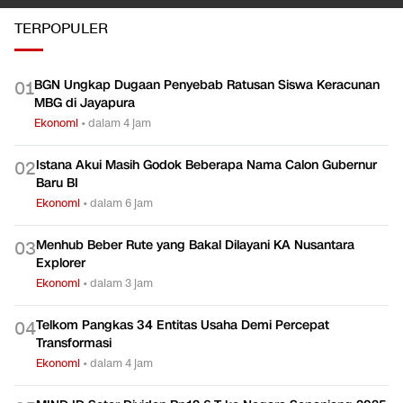
TERPOPULER
BGN Ungkap Dugaan Penyebab Ratusan Siswa Keracunan
0
1
MBG di Jayapura
Ekonomi
•
dalam 4 jam
Istana Akui Masih Godok Beberapa Nama Calon Gubernur
0
2
Baru BI
Ekonomi
•
dalam 6 jam
Menhub Beber Rute yang Bakal Dilayani KA Nusantara
0
3
Explorer
Ekonomi
•
dalam 3 jam
Telkom Pangkas 34 Entitas Usaha Demi Percepat
0
4
Transformasi
Ekonomi
•
dalam 4 jam