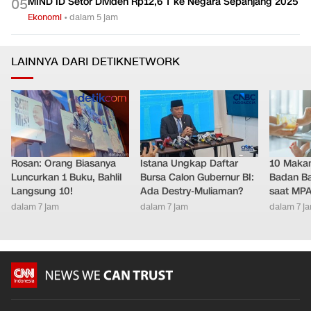
MIND ID Setor Dividen Rp12,6 T ke Negara Sepanjang 2025
0
5
Ekonomi
•
dalam 5 jam
LAINNYA DARI DETIKNETWORK
Rosan: Orang Biasanya
Istana Ungkap Daftar
10 Makan
Luncurkan 1 Buku, Bahlil
Bursa Calon Gubernur BI:
Badan Ba
Langsung 10!
Ada Destry-Muliaman?
saat MPA
dalam 7 jam
dalam 7 jam
dalam 7 j