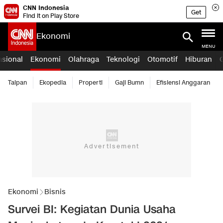
CNN Indonesia
Get
Find it on Play Store
Ekonomi
MENU
asional
Ekonomi
Olahraga
Teknologi
Otomotif
Hiburan
Taipan
Ekopedia
Properti
Gaji Bumn
Efisiensi Anggaran
Ekonomi
Bisnis
Survei BI: Kegiatan Dunia Usaha