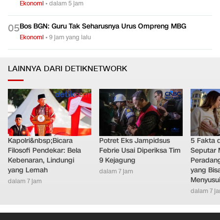
Ekonomi
•
dalam 5 jam
Bos BGN: Guru Tak Seharusnya Urus Ompreng MBG
0
5
Ekonomi
•
9 jam yang lalu
LAINNYA DARI DETIKNETWORK
Kapolri&nbsp;Bicara
Potret Eks Jampidsus
5 Fakta 
Filosofi Pendekar: Bela
Febrie Usai Diperiksa Tim
Seputar M
Kebenaran, Lindungi
9 Kejagung
Peradang
yang Lemah
yang Bis
dalam 7 jam
Menyusu
dalam 7 jam
dalam 7 j