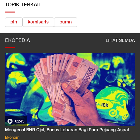
TOPIK TERKAIT
pln
komisaris
bumn
EKOPEDIA
LIHAT SEMUA
01:35
Pahami Dampak Kenaikan Suku Bunga Acuan ke Cicilan KPR
Ekonomi