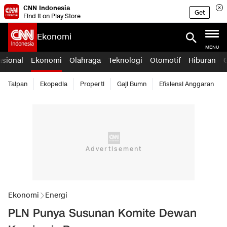
CNN Indonesia
Get
Find it on Play Store
Ekonomi
MENU
asional
Ekonomi
Olahraga
Teknologi
Otomotif
Hiburan
Taipan
Ekopedia
Properti
Gaji Bumn
Efisiensi Anggaran
Ekonomi
Energi
PLN Punya Susunan Komite Dewan