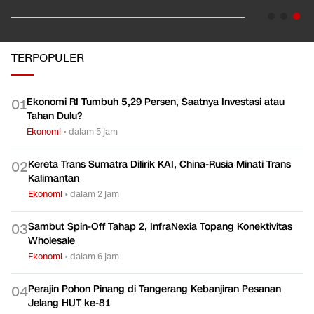
TERPOPULER
Ekonomi RI Tumbuh 5,29 Persen, Saatnya Investasi atau
0
1
Tahan Dulu?
Ekonomi
•
dalam 5 jam
Kereta Trans Sumatra Dilirik KAI, China-Rusia Minati Trans
0
2
Kalimantan
Ekonomi
•
dalam 2 jam
Sambut Spin-Off Tahap 2, InfraNexia Topang Konektivitas
0
3
Wholesale
Ekonomi
•
dalam 6 jam
Perajin Pohon Pinang di Tangerang Kebanjiran Pesanan
0
4
Jelang HUT ke-81