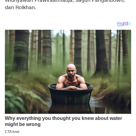
Widhyawan Prawiraatmadja, Saguh Pangaribowo,
dan Roikhan.