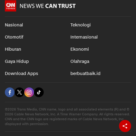
Nasional
Teknologi
Otomotif
Internasional
Hiburan
Ekonomi
Gaya Hidup
Olahraga
Download Apps
berbuatbaik.id
©2026 Trans Media, CNN name, logo and all associated elements (R) and ©
2026 Cable News Network, Inc. A Time Warner Company. All rights reserved.
CNN and the CNN logo are registered marks of Cable News Network, Inc.,
displayed with permission.