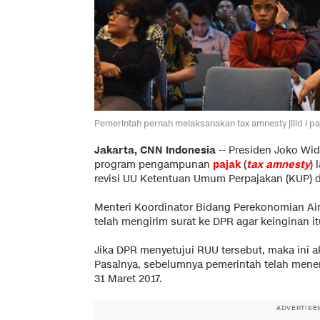
Pemerintah pernah melaksanakan tax amnesty jilid I p
Jakarta, CNN Indonesia
--
Presiden Joko Wid
program pengampunan
pajak
(
tax amnesty
) 
revisi UU Ketentuan Umum Perpajakan (KUP) d
Menteri Koordinator Bidang Perekonomian Ai
telah mengirim surat ke DPR agar keinginan itu
Jika DPR menyetujui RUU tersebut, maka ini
Pasalnya, sebelumnya pemerintah telah men
31 Maret 2017.
ADVERTISE