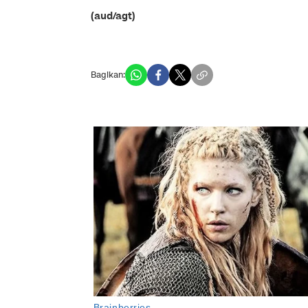
(aud/agt)
Bagikan: