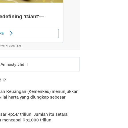
 WITH CONTENT
mnesty Jilid II
d I?
terian Keuangan (Kemenkeu) menunjukkan
 Nilai harta yang diungkap sebesar
r Rp147 triliun. Jumlah itu setara
n mencapai Rp1.000 triliun.