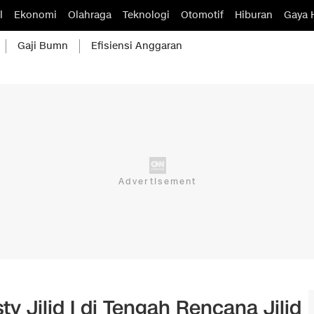
l
Ekonomi
Olahraga
Teknologi
Otomotif
Hiburan
Gaya 
Gaji Bumn
Efisiensi Anggaran
y Jilid I di Tengah Rencana Jilid