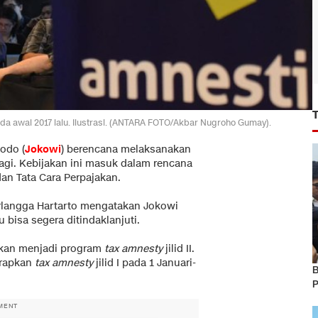
ada awal 2017 lalu. Ilustrasi. (ANTARA FOTO/Akbar Nugroho Gumay).
odo (
Jokowi
) berencana melaksanakan
lagi. Kebijakan ini masuk dalam rencana
an Tata Cara Perpajakan.
rlangga Hartarto mengatakan Jokowi
 bisa segera ditindaklanjuti.
 akan menjadi program
tax amnesty
jilid II.
erapkan
tax amnesty
jilid I pada 1 Januari-
B
P
MENT