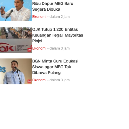
Ribu Dapur MBG Baru
Segera Dibuka
Ekonomi
•
dalam 2 jam
OJK Tutup 1.220 Entitas
Keuangan Ilegal, Mayoritas
Pinjol
Ekonomi
•
dalam 3 jam
BGN Minta Guru Edukasi
Siswa agar MBG Tak
Dibawa Pulang
Ekonomi
•
dalam 3 jam