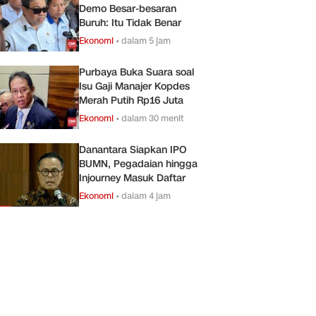
Demo Besar-besaran
Buruh: Itu Tidak Benar
Ekonomi
•
dalam 5 jam
Purbaya Buka Suara soal
Isu Gaji Manajer Kopdes
Merah Putih Rp16 Juta
Ekonomi
•
dalam 30 menit
Danantara Siapkan IPO
BUMN, Pegadaian hingga
Injourney Masuk Daftar
Ekonomi
•
dalam 4 jam