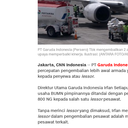
PT Garuda Indonesia (Persero) Tbk mengembalikan 2 
upaya memperbaiki kinerja. Ilustrasi. (ANTARA FOTO/
Jakarta, CNN Indonesia
--
PT
Garuda Indone
percepatan pengembalian lebih awal armada
kepada penyewa atau
lessor
.
Direktur Utama Garuda Indonesia Irfan Setiap
usaha BUMN pimpinannya ditandai dengan pe
800 NG kepada salah satu
lessor
pesawat.
Tanpa merinci
lessor
yang dimaksud, Irfan men
lessor
dalam pengembalian pesawat adalah me
pesawat terkait.