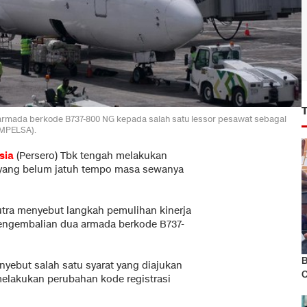
armada berkode B737-800 NG kepada salah satu lessor pesawat sebagai
AMPELSA).
sia
(Persero) Tbk tengah melakukan
 yang belum jatuh tempo masa sewanya
utra menyebut langkah pemulihan kinerja
ngembalian dua armada berkode B737-
B
yebut salah satu syarat yang diajukan
C
lakukan perubahan kode registrasi