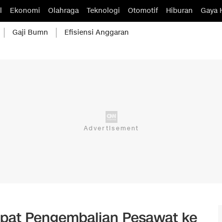
l
Ekonomi
Olahraga
Teknologi
Otomotif
Hiburan
Gaya 
Gaji Bumn
Efisiensi Anggaran
epat Pengembalian Pesawat ke