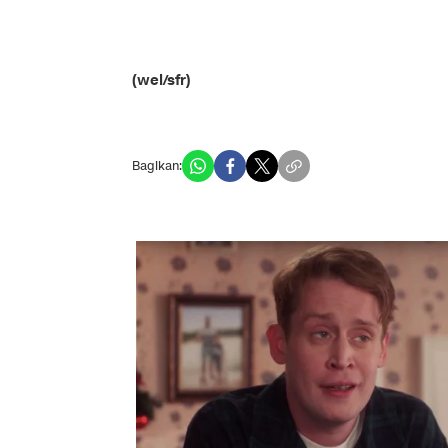
(wel/sfr)
Bagikan: