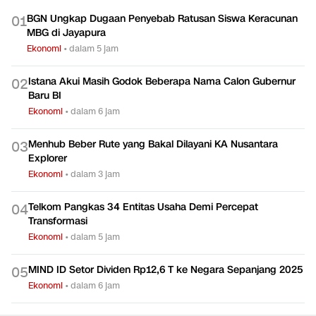
BGN Ungkap Dugaan Penyebab Ratusan Siswa Keracunan
0
1
MBG di Jayapura
Ekonomi
•
dalam 5 jam
Istana Akui Masih Godok Beberapa Nama Calon Gubernur
0
2
Baru BI
Ekonomi
•
dalam 6 jam
Menhub Beber Rute yang Bakal Dilayani KA Nusantara
0
3
Explorer
Ekonomi
•
dalam 3 jam
Telkom Pangkas 34 Entitas Usaha Demi Percepat
0
4
Transformasi
Ekonomi
•
dalam 5 jam
MIND ID Setor Dividen Rp12,6 T ke Negara Sepanjang 2025
0
5
Ekonomi
•
dalam 6 jam