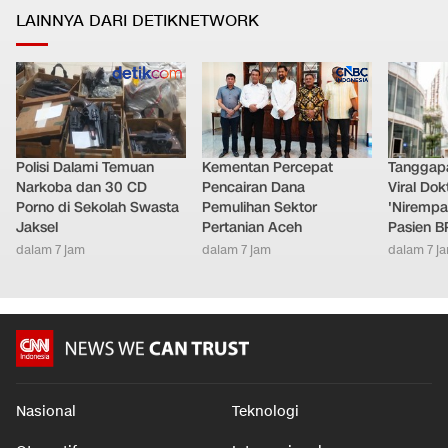
LAINNYA DARI DETIKNETWORK
Polisi Dalami Temuan
Kementan Percepat
Tanggap
Narkoba dan 30 CD
Pencairan Dana
Viral Do
Porno di Sekolah Swasta
Pemulihan Sektor
'Nirempa
Jaksel
Pertanian Aceh
Pasien B
dalam 7 jam
dalam 7 jam
dalam 7 j
Nasional
Teknologi