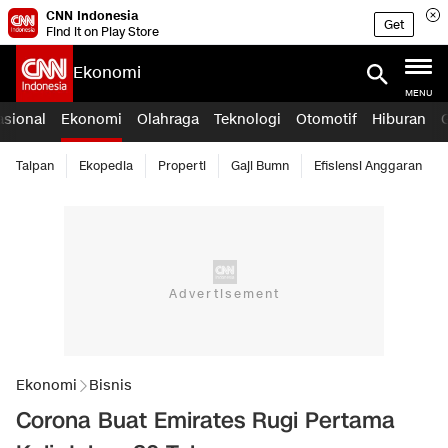
CNN Indonesia
Get
Find it on Play Store
Ekonomi
MENU
asional
Ekonomi
Olahraga
Teknologi
Otomotif
Hiburan
Taipan
Ekopedia
Properti
Gaji Bumn
Efisiensi Anggaran
Ekonomi
Bisnis
Corona Buat Emirates Rugi Pertama