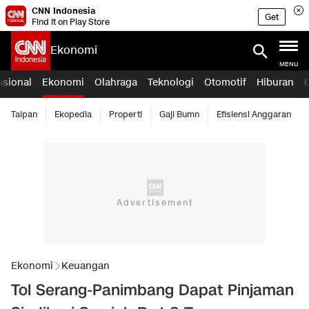
CNN Indonesia
Get
Find it on Play Store
Ekonomi
MENU
asional
Ekonomi
Olahraga
Teknologi
Otomotif
Hiburan
Taipan
Ekopedia
Properti
Gaji Bumn
Efisiensi Anggaran
Ekonomi
Keuangan
Tol Serang-Panimbang Dapat Pinjaman