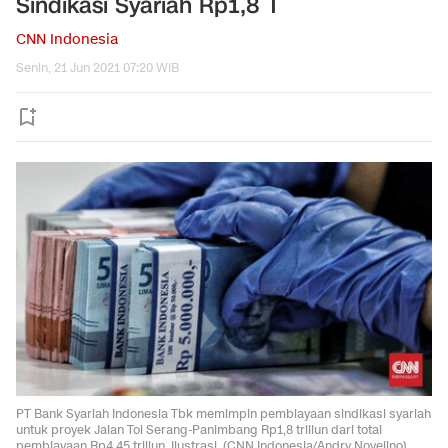
Sindikasi Syariah Rp1,8 T
CNN Indonesia
Senin, 21 Jun 2021 07:20 WIB
PT Bank Syariah Indonesia Tbk memimpin pembiayaan sindikasi syariah
untuk proyek Jalan Tol Serang-Panimbang Rp1,8 triliun dari total
pembiayaan Rp4,45 triliun. Ilustrasi. (CNN Indonesia/Andry Novelino).