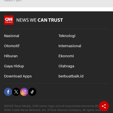
dalam 7 jam
Nasional
Teknologi
Otomotif
Internasional
Hiburan
Ekonomi
Gaya Hidup
Olahraga
Download Apps
berbuatbaik.id
©2026 Trans Media, CNN name, logo and all associated elements (R) and ©
2026 Cable News Network, Inc. A Time Warner Company. All rights reserved.