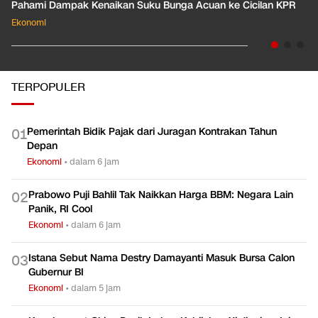
Pahami Dampak Kenaikan Suku Bunga Acuan ke Cicilan KPR
Ekonomi
TERPOPULER
Pemerintah Bidik Pajak dari Juragan Kontrakan Tahun
0
1
Depan
Ekonomi
•
dalam 6 jam
Prabowo Puji Bahlil Tak Naikkan Harga BBM: Negara Lain
0
2
Panik, RI Cool
Ekonomi
•
dalam 6 jam
Istana Sebut Nama Destry Damayanti Masuk Bursa Calon
0
3
Gubernur BI
Ekonomi
•
dalam 5 jam