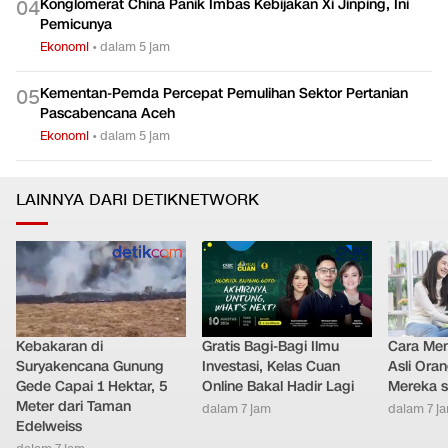
Konglomerat China Panik Imbas Kebijakan Xi Jinping, Ini
0
4
Pemicunya
Ekonomi
•
dalam 5 jam
Kementan-Pemda Percepat Pemulihan Sektor Pertanian
0
5
Pascabencana Aceh
Ekonomi
•
dalam 5 jam
LAINNYA DARI DETIKNETWORK
Kebakaran di
Gratis Bagi-Bagi Ilmu
Cara Men
Suryakencana Gunung
Investasi, Kelas Cuan
Asli Ora
Gede Capai 1 Hektar, 5
Online Bakal Hadir Lagi
Mereka s
Meter dari Taman
dalam 7 jam
dalam 7 j
Edelweiss