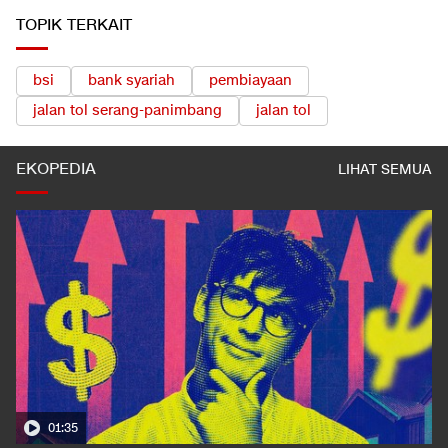
TOPIK TERKAIT
bsi
bank syariah
pembiayaan
jalan tol serang-panimbang
jalan tol
EKOPEDIA
LIHAT SEMUA
01:35