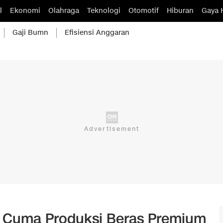
l
Ekonomi
Olahraga
Teknologi
Otomotif
Hiburan
Gaya 
Gaji Bumn
Efisiensi Anggaran
 Cuma Produksi Beras Premium