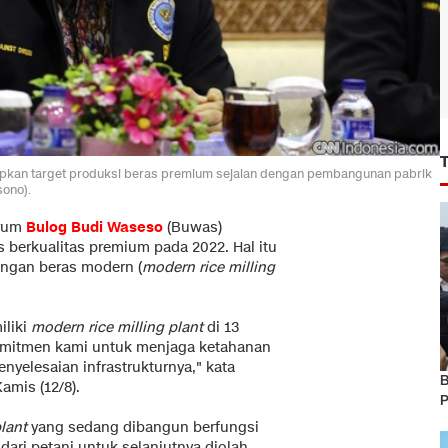
kan target produksi beras premium sejalan dengan pembangunan pabrik
sono).
erum
Bulog
Budi Waseso
(Buwas)
berkualitas premium pada 2022. Hal itu
ngan beras modern (
modern rice milling
liki
modern rice milling plant
di 13
komitmen kami untuk menjaga ketahanan
nyelesaian infrastrukturnya," kata
B
Kamis (12/8).
P
lant
yang sedang dibangun berfungsi
ari petani untuk selanjutnya diolah