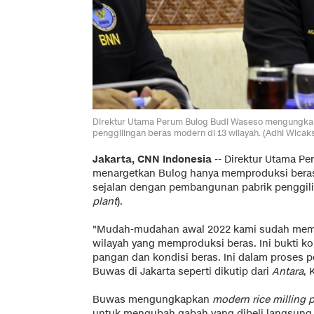
Direktur Utama Perum Bulog Budi Waseso mengungkap
penggilingan beras modern di 13 wilayah. (Adhi Wicak
Jakarta, CNN Indonesia
--
Direktur Utama P
menargetkan Bulog hanya memproduksi beras 
sejalan dengan pembangunan pabrik penggili
plant
).
"Mudah-mudahan awal 2022 kami sudah memi
wilayah yang memproduksi beras. Ini bukti 
pangan dan kondisi beras. Ini dalam proses pe
Buwas di Jakarta seperti dikutip dari
Antara
, 
Buwas mengungkapkan
modern rice milling p
untuk mengubah gabah yang dibeli langsung d