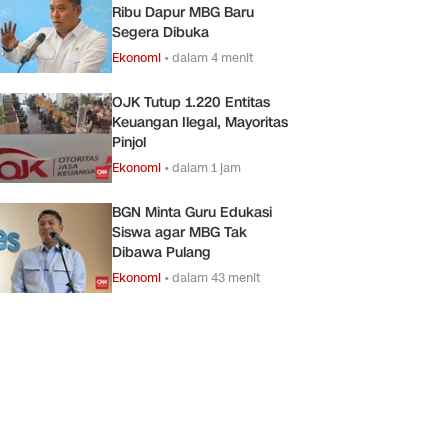
Ribu Dapur MBG Baru
Segera Dibuka
Ekonomi
•
dalam 4 menit
OJK Tutup 1.220 Entitas
Keuangan Ilegal, Mayoritas
Pinjol
Ekonomi
•
dalam 1 jam
BGN Minta Guru Edukasi
Siswa agar MBG Tak
Dibawa Pulang
Ekonomi
•
dalam 43 menit