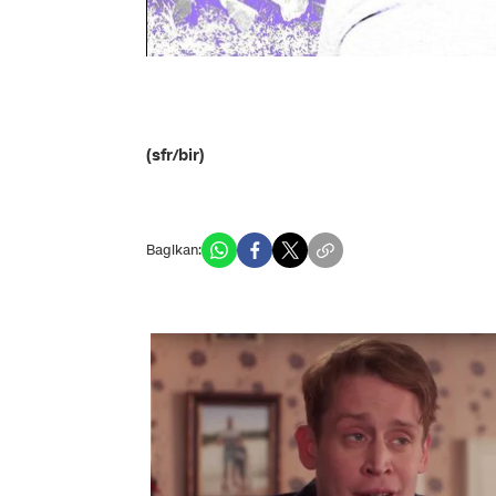
(sfr/bir)
Bagikan: