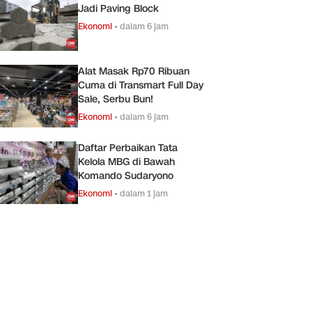
Jadi Paving Block
Ekonomi
•
dalam 6 jam
Alat Masak Rp70 Ribuan
Cuma di Transmart Full Day
Sale, Serbu Bun!
Ekonomi
•
dalam 6 jam
Daftar Perbaikan Tata
Kelola MBG di Bawah
Komando Sudaryono
Ekonomi
•
dalam 1 jam