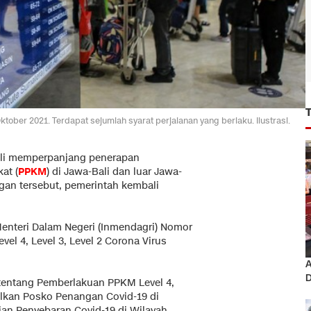
er 2021. Terdapat sejumlah syarat perjalanan yang berlaku. Ilustrasi.
li memperpanjang penerapan
at (
PPKM
) di Jawa-Bali dan luar Jawa-
ngan tersebut, pemerintah kembali
Menteri Dalam Negeri (Inmendagri) Nomor
l 4, Level 3, Level 2 Corona Virus
A
D
tentang Pemberlakuan PPKM Level 4,
malkan Posko Penangan Covid-19 di
an Penyebaran Covid-19 di Wilayah