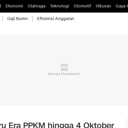
l
Ekonomi
Olahraga
Teknologi
Otomotif
Hiburan
Gaya 
Gaji Bumn
Efisiensi Anggaran
aru Era PPKM hingga 4 Oktober