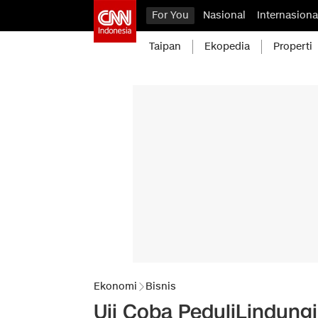
For You
Nasional
Internasiona
Taipan
Ekopedia
Properti
Ekonomi
Bisnis
Uji Coba PeduliLindung