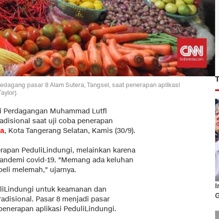
agang pasar 8 Alam Sutera, Tangsel, saat penerapan aplikasi
aylor).
i Perdagangan Muhammad Lutfi
adisional saat uji coba penerapan
ra
, Kota Tangerang Selatan, Kamis (30/9).
rapan PeduliLindungi, melainkan karena
pandemi covid-19. "Memang ada keluhan
li melemah," ujarnya.
I
uliLindungi untuk keamanan dan
G
adisional. Pasar 8 menjadi pasar
penerapan aplikasi PeduliLindungi.