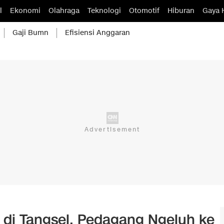
l
Ekonomi
Olahraga
Teknologi
Otomotif
Hiburan
Gaya 
Gaji Bumn
Efisiensi Anggaran
i di Tangsel, Pedagang Ngeluh ke