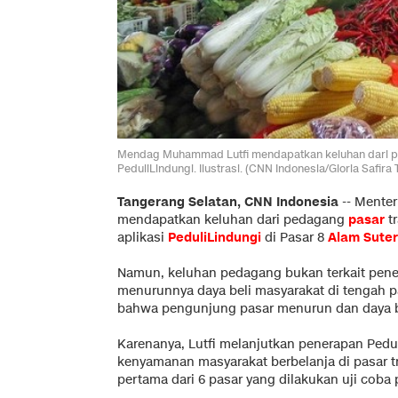
Mendag Muhammad Lutfi mendapatkan keluhan dari ped
PeduliLindungi. Ilustrasi. (CNN Indonesia/Gloria Safira T
Tangerang Selatan, CNN Indonesia
--
Menter
mendapatkan keluhan dari pedagang
pasar
tr
aplikasi
PeduliLindungi
di Pasar 8
Alam Sute
Namun, keluhan pedagang bukan terkait pene
menurunnya daya beli masyarakat di tengah 
bahwa pengunjung pasar menurun dan daya be
Karenanya, Lutfi melanjutkan penerapan Ped
kenyamanan masyarakat berbelanja di pasar tr
pertama dari 6 pasar yang dilakukan uji coba 