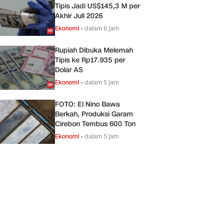
Tipis Jadi US$145,3 M per
Akhir Juli 2026
Ekonomi
•
dalam 6 jam
Rupiah Dibuka Melemah
Tipis ke Rp17.935 per
Dolar AS
Ekonomi
•
dalam 5 jam
FOTO: El Nino Bawa
Berkah, Produksi Garam
Cirebon Tembus 600 Ton
Ekonomi
•
dalam 5 jam