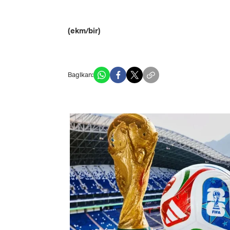
(ekm/bir)
Bagikan: