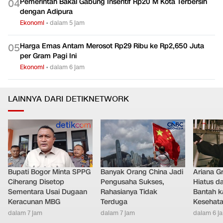
Pemerintah Bakal Gabung Insentif Rp20 M Kota Terbersih
0
4
dengan Adipura
Ekonomi
•
dalam 5 jam
Harga Emas Antam Merosot Rp29 Ribu ke Rp2,650 Juta
0
5
per Gram Pagi Ini
Ekonomi
•
dalam 6 jam
LAINNYA DARI DETIKNETWORK
Bupati Bogor Minta SPPG
Banyak Orang China Jadi
Ariana G
Ciherang Disetop
Pengusaha Sukses,
Hiatus da
Sementara Usai Dugaan
Rahasianya Tidak
Bantah k
Keracunan MBG
Terduga
Kesehat
dalam 7 jam
dalam 7 jam
dalam 6 j