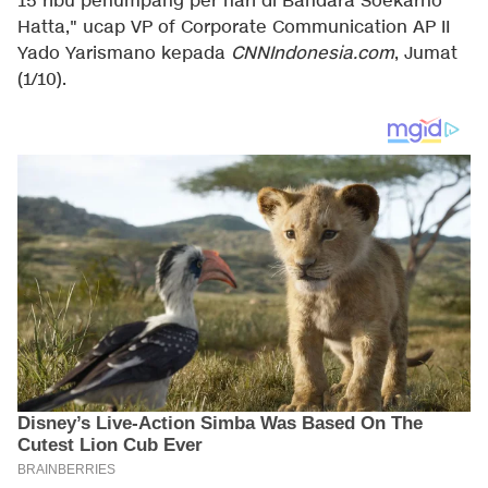
15 ribu penumpang per hari di Bandara Soekarno
Hatta," ucap VP of Corporate Communication AP II
Yado Yarismano kepada
CNNIndonesia.com
, Jumat
(1/10).