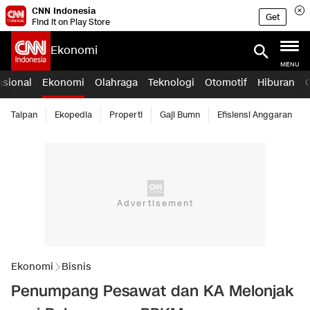
CNN Indonesia
Get
Find it on Play Store
Ekonomi
MENU
asional
Ekonomi
Olahraga
Teknologi
Otomotif
Hiburan
Taipan
Ekopedia
Properti
Gaji Bumn
Efisiensi Anggaran
Ekonomi
Bisnis
Penumpang Pesawat dan KA Melonjak