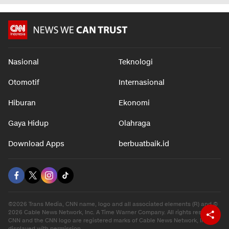
Nasional
Teknologi
Otomotif
Internasional
Hiburan
Ekonomi
Gaya Hidup
Olahraga
Download Apps
berbuatbaik.id
©2026 Trans Media, CNN name, logo and all associated elements (R) and ©
2026 Cable News Network, Inc. A Time Warner Company. All rights reserved.
CNN and the CNN logo are registered marks of Cable News Network, Inc.,
displayed with permission.