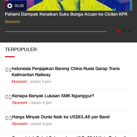
01:35
Pahami Dampak Kenaikan Suku Bunga Acuan ke Cicilan KPR
Ekonomi
TERPOPULER
Indonesia Penjajakan Bareng China-Rusia Garap Trans
0
1
Kalimantan Railway
Ekonomi
•
dalam 5 jam
Kenapa Banyak Lulusan SMK Nganggur?
0
2
Ekonomi
•
dalam 4 jam
Harga Minyak Dunia Naik ke US$83,48 per Barel
0
3
Ekonomi
•
dalam 6 jam