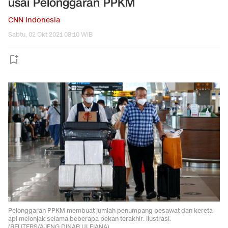
usai Pelonggaran PPKM
CNN Indonesia
Sabtu, 02 Okt 2021 08:10 WIB
Pelonggaran PPKM membuat jumlah penumpang pesawat dan kereta
api melonjak selama beberapa pekan terakhir. Ilustrasi.
(REUTERS/AJENG DINAR ULFIANA).