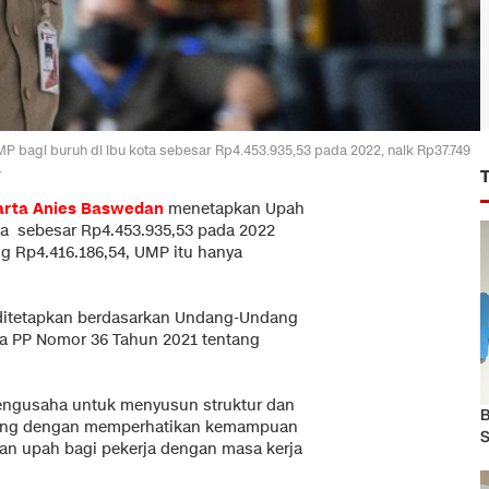
bagi buruh di ibu kota sebesar Rp4.453.935,53 pada 2022, naik Rp37.749
.
arta
Anies Baswedan
menetapkan Upah
ota sebesar Rp4.453.935,53 pada 2022
g Rp4.416.186,54, UMP itu hanya
itetapkan berdasarkan Undang-Undang
ta PP Nomor 36 Tahun 2021 tentang
pengusaha untuk menyusun struktur dan
B
sing dengan memperhatikan kemampuan
S
an upah bagi pekerja dengan masa kerja