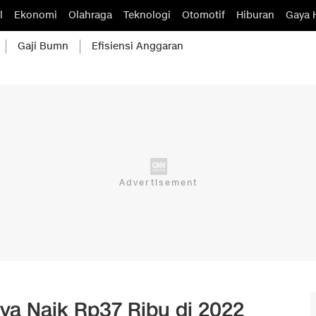
l
Ekonomi
Olahraga
Teknologi
Otomotif
Hiburan
Gaya 
Gaji Bumn
Efisiensi Anggaran
ya Naik Rp37 Ribu di 2022