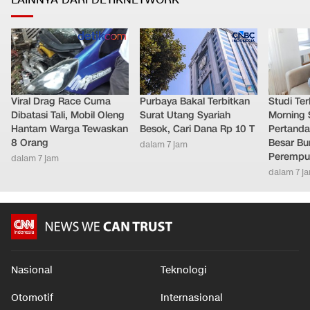
LAINNYA DARI DETIKNETWORK
Viral Drag Race Cuma
Purbaya Bakal Terbitkan
Studi Ter
Dibatasi Tali, Mobil Oleng
Surat Utang Syariah
Morning 
Hantam Warga Tewaskan
Besok, Cari Dana Rp 10 T
Pertand
8 Orang
Besar Bu
dalam 7 jam
Perempu
dalam 7 jam
dalam 7 j
Nasional
Teknologi
Otomotif
Internasional