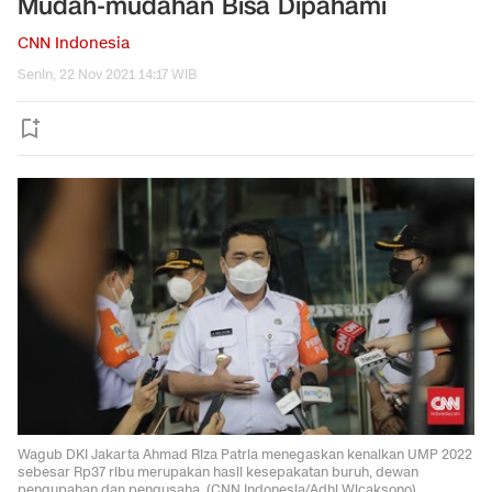
Mudah-mudahan Bisa Dipahami
CNN Indonesia
Senin, 22 Nov 2021 14:17 WIB
Wagub DKI Jakarta Ahmad Riza Patria menegaskan kenaikan UMP 2022
sebesar Rp37 ribu merupakan hasil kesepakatan buruh, dewan
pengupahan dan pengusaha. (CNN Indonesia/Adhi Wicaksono).