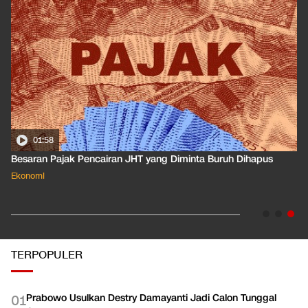
01:50
Apa Arti Peringkat Kredit Indonesia yang Dirilis S&P Global
Dkk?
Ekonomi
TERPOPULER
Prabowo Usulkan Destry Damayanti Jadi Calon Tunggal
0
1