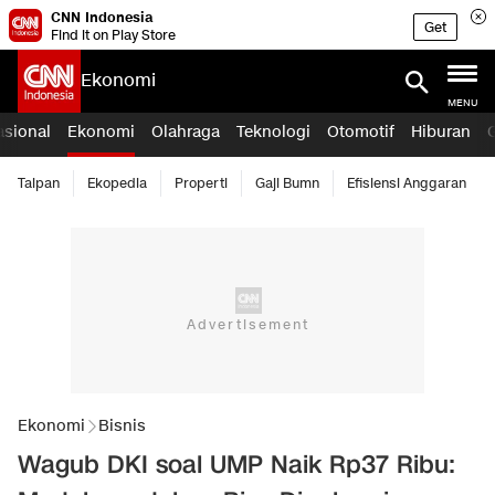
CNN Indonesia
Get
Find it on Play Store
Ekonomi
MENU
asional
Ekonomi
Olahraga
Teknologi
Otomotif
Hiburan
Taipan
Ekopedia
Properti
Gaji Bumn
Efisiensi Anggaran
Ekonomi
Bisnis
Wagub DKI soal UMP Naik Rp37 Ribu: