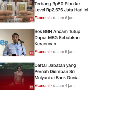
Terbang Rp50 Ribu ke
Level Rp2,676 Juta Hari Ini
Ekonomi
•
dalam 6 jam
Bos BGN Ancam Tutup
Dapur MBG Sebabkan
Keracunan
Ekonomi
•
dalam 5 jam
Daftar Jabatan yang
Pernah Diemban Sri
Mulyani di Bank Dunia
Ekonomi
•
dalam 4 jam