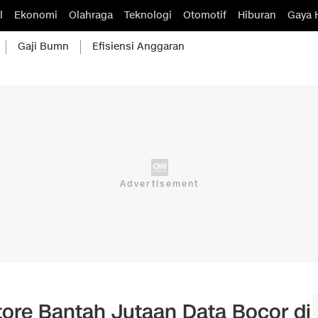
l
Ekonomi
Olahraga
Teknologi
Otomotif
Hiburan
Gaya 
Gaji Bumn
Efisiensi Anggaran
ore Bantah Jutaan Data Bocor di