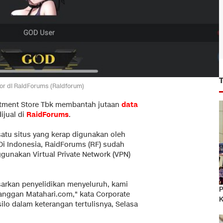
or di RaidForums (Raidforum)
rtment Store Tbk membantah jutaan
data
ijual di
RaidForums
.
satu situs yang kerap digunakan oleh
 Di Indonesia, RaidForums (RF) sudah
gunakan Virtual Private Network (VPN)
sarkan penyelidikan menyeluruh, kami
P
nggan Matahari.com," kata Corporate
K
silo dalam keterangan tertulisnya, Selasa