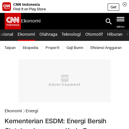
CNN Indonesia
Get
Find it on Play Store
Ekonomi
MENU
asional
Ekonomi
Olahraga
Teknologi
Otomotif
Hiburan
Taipan
Ekopedia
Properti
Gaji Bumn
Efisiensi Anggaran
Ekonomi
Energi
Kementerian ESDM: Energi Bersih