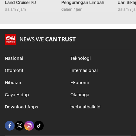
Land Cruiser FJ
Pengurangan Limbah
dari Sik
dalam 7 jam
dalam 7 jam
dalam 7 j
Nasional
Teknologi
Otomotif
Internasional
Hiburan
Ekonomi
Gaya Hidup
Olahraga
Download Apps
berbuatbaik.id