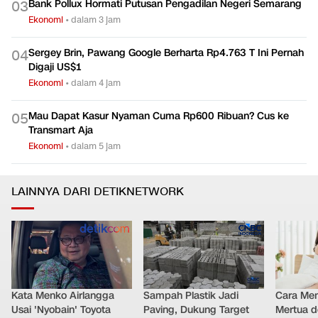
Bank Pollux Hormati Putusan Pengadilan Negeri Semarang
0
3
Ekonomi
•
dalam 3 jam
Sergey Brin, Pawang Google Berharta Rp4.763 T Ini Pernah
0
4
Digaji US$1
Ekonomi
•
dalam 4 jam
Mau Dapat Kasur Nyaman Cuma Rp600 Ribuan? Cus ke
0
5
Transmart Aja
Ekonomi
•
dalam 5 jam
LAINNYA DARI DETIKNETWORK
Kata Menko Airlangga
Sampah Plastik Jadi
Cara Men
Usai 'Nyobain' Toyota
Paving, Dukung Target
Mertua d