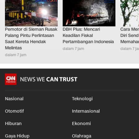
Pemotor di Sleman Rusak
DBH Plus: Mencari
Cara Men
Palang Pintu Perlintasan
Keadilan Fiskal
Diri Send
Saat Kereta Hendak
Pertambangan Indonesia
Memaham
Melintas
dalam 7 jam
dalam 7 j
dalam 7 jam
Nasional
Teknologi
Otomotif
Internasional
Hiburan
Ekonomi
Gaya Hidup
Olahraga