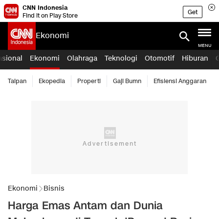
CNN Indonesia
Get
Find it on Play Store
Ekonomi
MENU
asional
Ekonomi
Olahraga
Teknologi
Otomotif
Hiburan
Taipan
Ekopedia
Properti
Gaji Bumn
Efisiensi Anggaran
Ekonomi
Bisnis
Harga Emas Antam dan Dunia