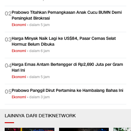
Prabowo Titahkan Pemangkasan Anak Cucu BUMN Demi
0
2
Persingkat Birokrasi
Ekonomi
•
dalam 5 jam
Harga Minyak Naik Lagi ke US$84, Pasar Cemas Selat
0
3
Hormuz Belum Dibuka
Ekonomi
•
dalam 6 jam
Harga Emas Antam Bertengger di Rp2,690 Juta per Gram
0
4
Hari Ini
Ekonomi
•
dalam 5 jam
Prabowo Panggil Dirut Pertamina ke Hambalang Bahas Ini
0
5
Ekonomi
•
dalam 3 jam
LAINNYA DARI DETIKNETWORK