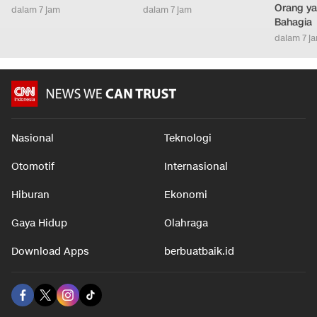
Orang ya
dalam 7 jam
dalam 7 jam
Bahagia
dalam 7 j
Nasional
Teknologi
Otomotif
Internasional
Hiburan
Ekonomi
Gaya Hidup
Olahraga
Download Apps
berbuatbaik.id