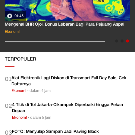
01:45
Mengenal BHR Ojol, Bonus Lebaran Bagi Para Pejuang Aspal
Ekonomi
TERPOPULER
Alat Elektronik Lagi Diskon di Transmart Full Day Sale, Cek
0
1
Daftarnya
Ekonomi
•
dalam 4 jam
4 Titik di Tol Jakarta-Cikampek Diperbaiki hingga Pekan
0
2
Depan
Ekonomi
•
dalam 5 jam
FOTO: Menyulap Sampah Jadi Paving Block
0
3