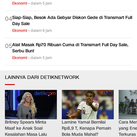
Ekonomi
•
dalam 5 jam
Siap-Siap, Besok Ada Gebyar Diskon Gede di Transmart Full
0
4
Day Sale
Ekonomi
•
dalam 6 jam
Alat Masak Rp70 Ribuan Cuma di Transmart Full Day Sale,
0
5
Serbu Bun!
Ekonomi
•
dalam 5 jam
LAINNYA DARI DETIKNETWORK
Britney Spears Minta
Lamine Yamal Bernilai
Cara Men
Maaf ke Anak Soal
Rp8,9 T, Kenapa Pemain
yang Ene
Kesalahan Masa Lalu
Bola Muda Mahal?
Terkuras