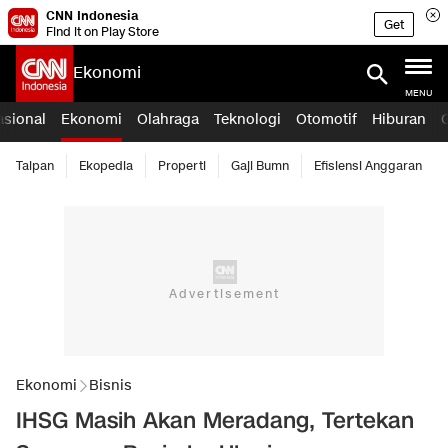
CNN Indonesia
Get
Find it on Play Store
Ekonomi
MENU
asional
Ekonomi
Olahraga
Teknologi
Otomotif
Hiburan
Taipan
Ekopedia
Properti
Gaji Bumn
Efisiensi Anggaran
Ekonomi
Bisnis
IHSG Masih Akan Meradang, Tertekan